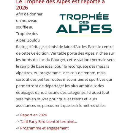
Le Trophée des Alpes est reporté à
CALENDRIER
2026
Afin de donner
FOCUS
un nouveau
souffle au
VIDEO
Trophée des
ANNUAIRES
Alpes, Zoulou
Racing Héritage a choisi de faire d’Aix-les-Bains le centre
PETITES ANNONCES
de cette 6e édition. Véritable porte des Alpes, nichée sur
les bords du Lac du Bourget, cette station thermale sera
le camp de base idéal pour la reconquête des massifs
alpestres. Au programme : des cols de renom, mais
surtout des petites routes méconnues et sportives qui
permettront de départager les plus ambitieux des
équipages dans chacune des catégories. Ici aussi tout
sera mis en œuvre pour que les teams et leurs
assistances ne parcourent que les kilomètres utiles.
->
Report en 2026
->
Tarif Early Bird bientôt terminé...
->
Programme et engagement