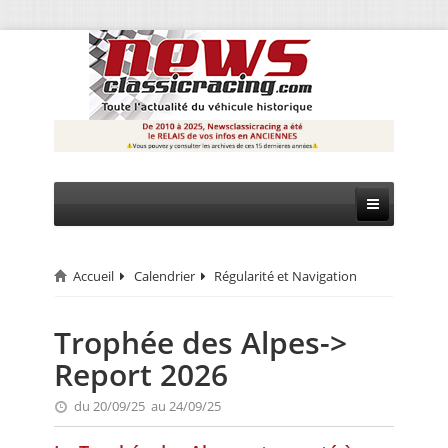
Accueil
Calendrier
Régularité et Navigation
CIRCUIT
RALLYE
Trophée des Alpes->
Report 2026
MONTAGNE
du 20/09/25 au 24/09/25
EVÈNEMENTS