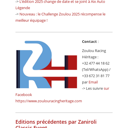
->
L’édition 2025 change de date et se joint à Aix Auto
Légende
->
Nouveau : le Challenge Zoulou 2025 récompense le
meilleur équipage !
Contact
:
Zoulou Racing
Héritage :
+32 477 44 18 62
(Tel/WhatsApp) /
+33 672 31 81 77
par
Email
-> Les suivre
sur
Facebook
https://www.zoulouracingheritage.com
Editions précédentes par Zaniroli
Classic Event