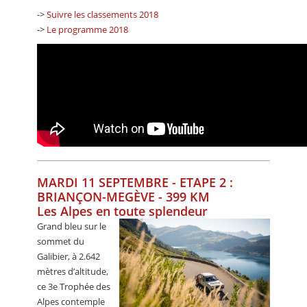
->
Suivre les classements 2018
->
Le programme 2018
MARDI 11 SEPTEMBRE - ETAPE 2 :
BRIANÇON-MEGÈVE - 399 KM
Les Alpes en toute splendeur
Grand bleu sur le
sommet du
Galibier, à 2.642
mètres d’altitude,
ce 3e Trophée des
Alpes contemple