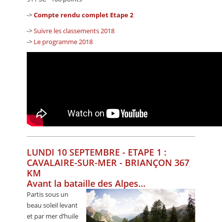
->
Compte rendu complet Etape 2
->
Suivre les classements 2018
->
Le programme 2018
LUNDI 10 SEPTEMBRE - ETAPE 1 :
CAVALAIRE-SUR-MER - BRIANÇON 367
KM
Avant la bataille des Alpes…
Partis sous un
beau soleil levant
et par mer d’huile