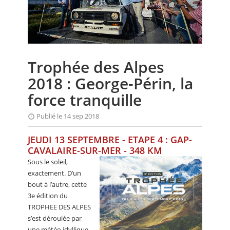
CALENDRIER
FOCUS
VIDEO
Trophée des Alpes
ANNUAIRES
2018 : George-Périn, la
PETITES ANNONCES
force tranquille
Publié le 14 sep 2018
JEUDI 13 SEPTEMBRE - ETAPE 4 : GAP-
CAVALAIRE-SUR-MER - 348 KM
Sous le soleil,
exactement. D’un
bout à l’autre, cette
3e édition du
TROPHEE DES ALPES
s’est déroulée par
une météo idyllique.