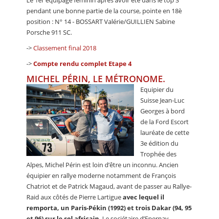
Le 1er équipage féminin après avoir été dans le top 3
pendant une bonne partie de la course, pointe en 18è
position : N° 14 - BOSSART Valérie/GUILLIEN Sabine
Porsche 911 SC.
->
Classement final 2018
->
Compte rendu complet Etape 4
MICHEL PÉRIN, LE MÉTRONOME.
Equipier du
Suisse Jean-Luc
Georges à bord
de la Ford Escort
lauréate de cette
3e édition du
Trophée des
Alpes, Michel Périn est loin d’être un inconnu. Ancien
équipier en rallye moderne notamment de François
Chatriot et de Patrick Magaud, avant de passer au Rallye-
Raid aux côtés de Pierre Lartigue
avec lequel il
remporta, un Paris-Pékin (1992) et trois Dakar (94, 95
et 96) sur le sol africain
. Le sociétaire d’Epernay