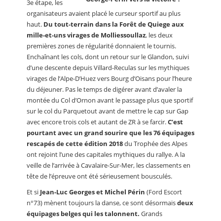
3e étape, les
organisateurs avaient placé le curseur sportif au plus
haut.
Du tout-terrain dans la Forêt de Quiege aux
mille-et-uns virages de Molliessoullaz
, les deux
premières zones de régularité donnaient le tournis.
Enchaînant les cols, dont un retour sur le Glandon, suivi
d’une descente depuis Villard-Reculas sur les mythiques
virages de l’Alpe-D’Huez vers Bourg d’Oisans pour l’heure
du déjeuner. Pas le temps de digérer avant d’avaler la
montée du Col d’Ornon avant le passage plus que sportif
sur le col du Parquetout avant de mettre le cap sur Gap
avec encore trois cols et autant de ZR à se farcir.
C’est
pourtant avec un grand sourire que les 76 équipages
rescapés de cette édition 2018
du Trophée des Alpes
ont rejoint l’une des capitales mythiques du rallye. A la
veille de l’arrivée à Cavalaire-Sur-Mer, les classements en
tête de l’épreuve ont été sérieusement bousculés.
Et si
Jean-Luc Georges et Michel Périn
(Ford Escort
n°73) mènent toujours la danse, ce sont désormais
deux
équipages belges qui les talonnent.
Grands