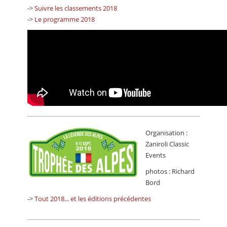
->
Suivre les classements 2018
->
Le programme 2018
Organisation :
Zaniroli Classic
Events
photos : Richard
Bord
->
Tout 2018... et les éditions précédentes