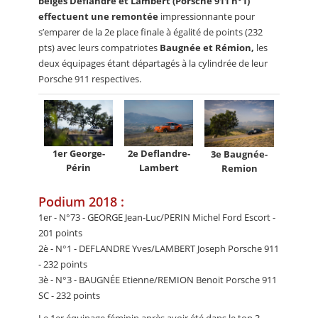
belges Deflandre et Lambert (Porsche 911 n°1)
effectuent une remontée
impressionnante pour
s’emparer de la 2e place finale à égalité de points (232
pts) avec leurs compatriotes
Baugnée et Rémion,
les
deux équipages étant départagés à la cylindrée de leur
Porsche 911 respectives.
1er George-
2e Deflandre-
3e Baugnée-
Périn
Lambert
Remion
Podium 2018 :
1er - N°73 - GEORGE Jean-Luc/PERIN Michel Ford Escort -
201 points
2è - N°1 - DEFLANDRE Yves/LAMBERT Joseph Porsche 911
- 232 points
3è - N°3 - BAUGNÉE Etienne/REMION Benoit Porsche 911
SC - 232 points