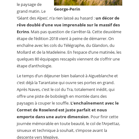
le paysage de
George-Perin
grand matin. Le
‘Géant des Alpes’, n’a rien laissé au hasard :
un décor de
rêve doublé d’une vue imprenable sur le massif des
Ecrins
. Mais pas question de s’arrêter-là. Cette deuxième
étape de l’édition 2018 vient à peine de démarrer. On
enchaîne avec les cols du Télégraphe, du Glandon, du
Mollard et de la Madeleine. En l’espace d’une matinée, les
quelques 80 équipages rescapés viennent de s’offrir une
étape d’anthologie.
Le temps d’un déjeuner bien balancé à Aigueblanche et
c’est déjà la Tarantaise qui ouvre ses portes en grand.
Après Naves, c’est le col du Tra, totalement inédit, qui
offre une piste de bobsleigh en montée dans des
paysages à couper le souffle.
L’enchaînement avec le
Cormet de Roselend est juste parfait et nous
emporte dans une autre dimension
. Pour finir cette
journée mémorable en toute beauté, le col de l’Arpettaz,
sinueux et technique à souhait, s’impose avant la
descente vers Megève.