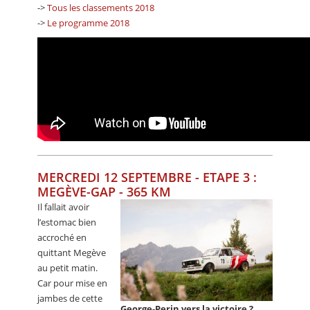
->
Tous les classements 2018
->
Le programme 2018
MERCREDI 12 SEPTEMBRE - ETAPE 3 :
MEGÈVE-GAP - 365 KM
Il fallait avoir
l’estomac bien
accroché en
quittant Megève
au petit matin.
Car pour mise en
jambes de cette
George-Perin vers la victoire ?