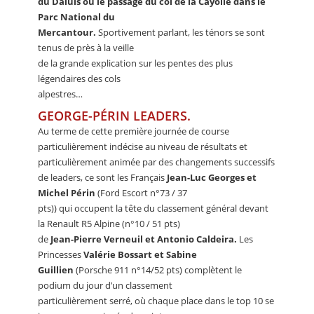
du Daluis ou le passage du col de la Cayolle dans le
Parc National du
Mercantour.
Sportivement parlant, les ténors se sont
tenus de près à la veille
de la grande explication sur les pentes des plus
légendaires des cols
alpestres…
GEORGE-PÉRIN LEADERS.
Au terme de cette première journée de course
particulièrement indécise au niveau de résultats et
particulièrement animée par des changements successifs
de leaders, ce sont les Français
Jean-Luc Georges et
Michel Périn
(Ford Escort n°73 / 37
pts)) qui occupent la tête du classement général devant
la Renault R5 Alpine (n°10 / 51 pts)
de
Jean-Pierre Verneuil et Antonio Caldeira.
Les
Princesses
Valérie Bossart et Sabine
Guillien
(Porsche 911 n°14/52 pts) complètent le
podium du jour d’un classement
particulièrement serré, où chaque place dans le top 10 se