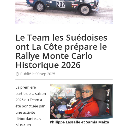
CALENDRIER
FOCUS
VIDEO
Le Team les Suédoises
ANNUAIRES
ont La Côte prépare le
PETITES ANNONCES
Rallye Monte Carlo
Historique 2026
Publié le 09 sep 2025
La première
partie de la saison
2025 du Team a
été ponctuée par
une activité
débordante, avec
Philippe Lassalle et Samia Maiza
plusieurs