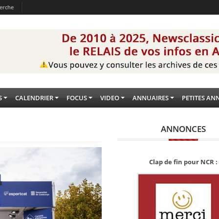
erche
S
CALENDRIER
FOCUS
VIDEO
ANNUAIRES
PETITES AN
ANNONCES
Clap de fin pour NCR :