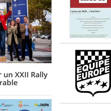
 un XXII Rally
rable