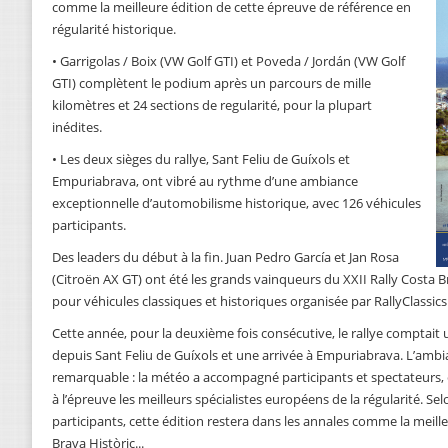
comme la meilleure édition de cette épreuve de référence en
régularité historique.
• Garrigolas / Boix (VW Golf GTI) et Poveda / Jordán (VW Golf
GTI) complètent le podium après un parcours de mille
kilomètres et 24 sections de regularité, pour la plupart
inédites.
• Les deux sièges du rallye, Sant Feliu de Guíxols et
Empuriabrava, ont vibré au rythme d’une ambiance
exceptionnelle d’automobilisme historique, avec 126 véhicules
participants.
Des leaders du début à la fin. Juan Pedro García et Jan Rosa
(Citroën AX GT) ont été les grands vainqueurs du XXII Rally Costa B
pour véhicules classiques et historiques organisée par RallyClassics
Cette année, pour la deuxième fois consécutive, le rallye comptait
depuis Sant Feliu de Guíxols et une arrivée à Empuriabrava. L’ambia
remarquable : la météo a accompagné participants et spectateurs, e
à l’épreuve les meilleurs spécialistes européens de la régularité. Se
participants, cette édition restera dans les annales comme la meille
Brava Històric...