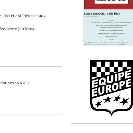
1992 et antérieurs et aux
découverte (120kms)
iptions : A.R.A.R