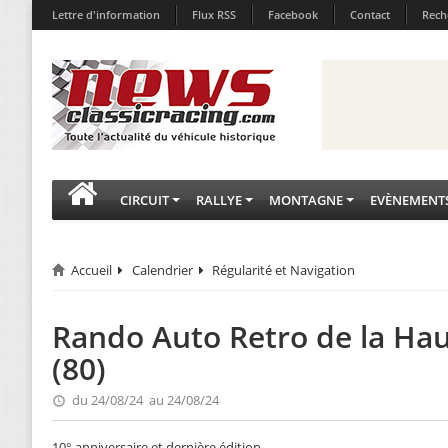
Lettre d'information
Flux RSS
Facebook
Contact
Rech
CIRCUIT
RALLYE
MONTAGNE
EVÈNEMENT
Accueil
Calendrier
Régularité et Navigation
Rando Auto Retro de la H
(80)
du 24/08/24 au 24/08/24
10° anniversaire et dernière édition………