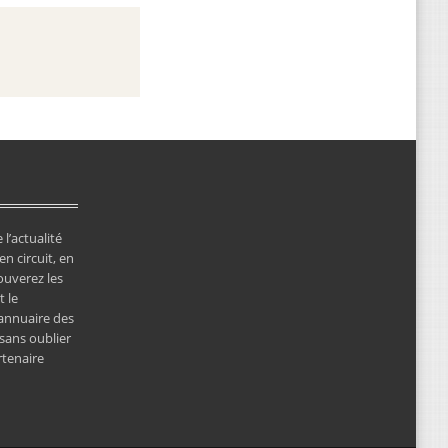
 l’actualité
en circuit, en
ouverez les
 le
’annuaire des
 sans oublier
rtenaire