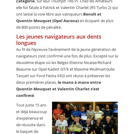
catégorie
, sur leur Triumph TR6 PI. Chez les Amateurs
elle fut fatale à Patrick et Valentin Charlet (R5 Turbo 2) qui
ont laissé la voie libre aux vainqueurs
Benoît et
Quentin Mouquet (Opel Ascona)
en écopant de plus
de 800 points de pénalité.
Les jeunes navigateurs aux dents
longues
Au fil de l’épreuve l’avènement de la jeune génération de
navigateurs s’est confirmé une fois de plus. Excepté sur la
deuxième étape où les Belges Etienne Nicaise/Richard
Beaume sur Opel Kadett GT/E et Maxime Wuilmart/Julie
Tassart sur Ford Fiesta XR2i ont réussi à préserver les
deux premières places,
le mano à mano entre
Quentin Mouquet et Valentin Charlet s’est
confirmé
.
Tout juste 15 ans
et déjà beaucoup
d’expérience et
de réussite dans
le baquet de