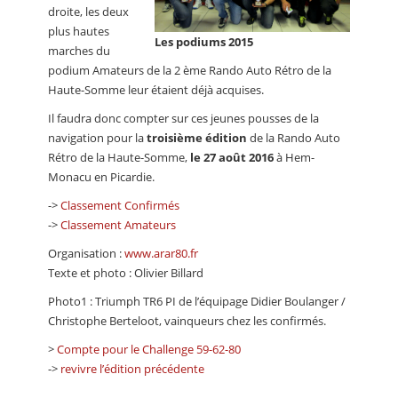
droite, les deux
plus hautes
Les podiums 2015
marches du
podium Amateurs de la 2 ème Rando Auto Rétro de la
Haute-Somme leur étaient déjà acquises.
Il faudra donc compter sur ces jeunes pousses de la
navigation pour la
troisième édition
de la Rando Auto
Rétro de la Haute-Somme,
le 27 août 2016
à Hem-
Monacu en Picardie.
->
Classement Confirmés
->
Classement Amateurs
Organisation :
www.arar80.fr
Texte et photo : Olivier Billard
Photo1 : Triumph TR6 PI de l’équipage Didier Boulanger /
Christophe Berteloot, vainqueurs chez les confirmés.
>
Compte pour le Challenge 59-62-80
->
revivre l’édition précédente