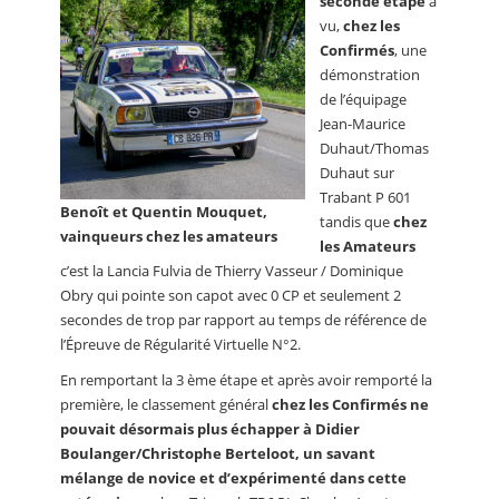
seconde étape
a
vu,
chez les
Confirmés
, une
démonstration
de l’équipage
Jean-Maurice
Duhaut/Thomas
Duhaut sur
Trabant P 601
Benoît et Quentin Mouquet,
tandis que
chez
vainqueurs chez les amateurs
les Amateurs
c’est la Lancia Fulvia de Thierry Vasseur / Dominique
Obry qui pointe son capot avec 0 CP et seulement 2
secondes de trop par rapport au temps de référence de
l’Épreuve de Régularité Virtuelle N°2.
En remportant la 3 ème étape et après avoir remporté la
première, le classement général
chez les Confirmés ne
pouvait désormais plus échapper à Didier
Boulanger/Christophe Berteloot, un savant
mélange de novice et d’expérimenté dans cette