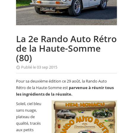
CALENDRIER
FOCUS
VIDEO
La 2e Rando Auto Rétro
ANNUAIRES
de la Haute-Somme
PETITES ANNONCES
(80)
Publié le 03 sep 2015
Pour sa deuxième édition ce 29 août, la Rando Auto
Rétro de la Haute-Somme est
parvenue à réunir tous
les ingrédients de la réussite.
Soleil, ciel bleu
sans nuage,
plateau de
qualité, tracés
aux petits