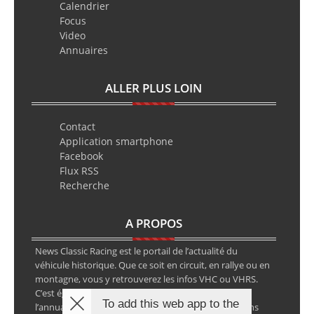
Calendrier
Focus
Video
Annuaires
ALLER PLUS LOIN
Contact
Application smartphone
Facebook
Flux RSS
Recherche
A PROPOS
News Classic Racing est le portail de l’actualité du
véhicule historique. Que ce soit en circuit, en rallye ou en
montagne, vous y retrouverez les infos VHC ou VHRS.
C’est également le calendrier des épreuves ainsi que
To add this web app to the
l’annuaire des spécialistes de la voiture ancienne, sans