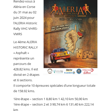
Rendez-vous à
CALENDRIER
Aléria en Corse
du 31 mai au 02
FOCUS
juin 2024 pour
VIDEO
l’ALERIA Historic
Rally VHC-VHRS-
ANNUAIRES
VMRS
Le 4ème ALERIA
PETITES ANNONCES
HISTORIC RALLY
« Asphalt »
représente un
parcours de
428.82 kms. Il est
divisé en 2 étapes
et 6 sections.
Il comporte 10 épreuves spéciales d’une longueur totale
de 158.92 kms.
1ère étape – section 1 8,80 km 1 42,10 km 50,90 km
1ère étape – section 2 et 3 90,74 km 6 131,40 km 222,14
km