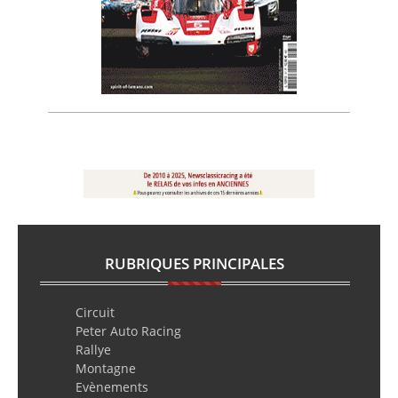
RUBRIQUES PRINCIPALES
Circuit
Peter Auto Racing
Rallye
Montagne
Evènements