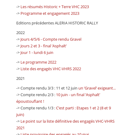
->
Les résumés Historic + Terre VHC 2023
->
Programme et engagement 2023
Editions précédentes ALERIA HISTORIC RALLY
2022
->
Jours 4/5/6 - Compte rendu Gravel
->
Jours 2 et 3 - final ’Asphalt’
->
Jour 1 - lundi 6 juin
->
Le programme 2022
->
Liste des engagés VHC-VHRS 2022
2021
-> Compte rendu 3/3 : 11 et 12 juin
un ’Gravel’ exigeant...
-> Compte rendu 2/3 :
10 juin - un final ’Asphalt’
époustouflant !
-> Compte rendu 1/3 :
C’est parti : Etapes 1 et 2 (8 et 9
juin)
->
Le point sur la liste définitive des engagés VHC-VHRS
2021
->
Liste provisoire des engagés au 10 mai