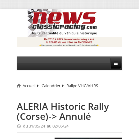
Accueil
Calendrier
Rallye VHC/VHRS
CIRCUIT
RALLYE
ALERIA Historic Rally
(Corse)-> Annulé
MONTAGNE
du 31/05/24 au 02/06/24
EVÈNEMENTS