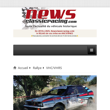
Accueil
Rallye
VHC/VHRS
CIRCUIT
RALLYE
MONTAGNE
EVÈNEMENTS