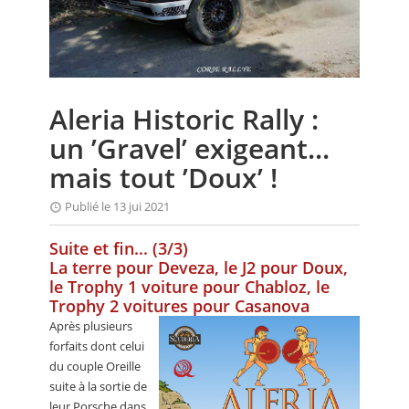
CALENDRIER
FOCUS
VIDEO
Aleria Historic Rally :
ANNUAIRES
un ’Gravel’ exigeant...
PETITES ANNONCES
mais tout ’Doux’ !
Publié le 13 jui 2021
Suite et fin... (3/3)
La terre pour Deveza, le J2 pour Doux,
le Trophy 1 voiture pour Chabloz, le
Trophy 2 voitures pour Casanova
Après plusieurs
forfaits dont celui
du couple Oreille
suite à la sortie de
leur Porsche dans