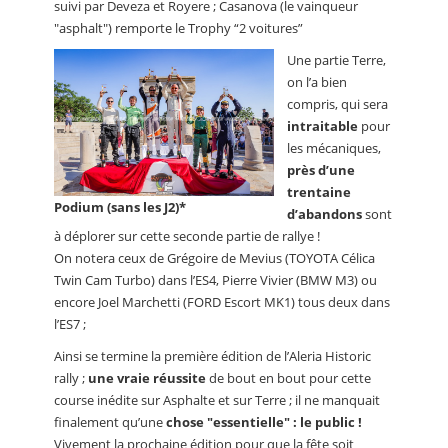
suivi par Deveza et Royere ; Casanova (le vainqueur
"asphalt") remporte le Trophy “2 voitures”
Une partie Terre,
on l’a bien
compris, qui sera
intraitable
pour
les mécaniques,
près d’une
trentaine
Podium (sans les J2)*
d’abandons
sont
à déplorer sur cette seconde partie de rallye !
On notera ceux de Grégoire de Mevius (TOYOTA Célica
Twin Cam Turbo) dans l’ES4, Pierre Vivier (BMW M3) ou
encore Joel Marchetti (FORD Escort MK1) tous deux dans
l’ES7 ;
Ainsi se termine la première édition de l’Aleria Historic
rally ;
une vraie réussite
de bout en bout pour cette
course inédite sur Asphalte et sur Terre ; il ne manquait
finalement qu’une
chose "essentielle" : le public !
Vivement la prochaine édition pour que la fête soit