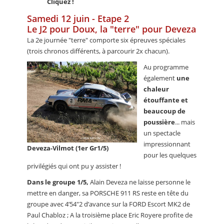
Cliquez !
Samedi 12 juin - Etape 2
Le J2 pour Doux, la "terre" pour Deveza
La 2e journée "terre" comporte six épreuves spéciales
(trois chronos différents, à parcourir 2x chacun).
Au programme
également
une
chaleur
étouffante et
beaucoup de
poussière
... mais
un spectacle
impressionnant
Deveza-Vilmot (1er Gr1/5)
pour les quelques
privilégiés qui ont pu y assister !
Dans le groupe 1/5,
Alain Deveza ne laisse personne le
mettre en danger, sa PORSCHE 911 RS reste en tête du
groupe avec 4’54"2 d’avance sur la FORD Escort MK2 de
Paul Chabloz ; A la troisième place Eric Royere profite de