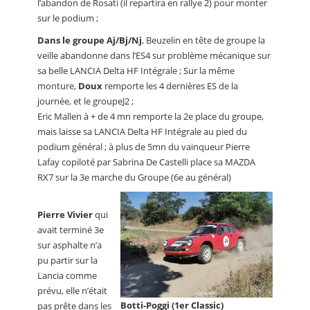
l’abandon de Rosati (il repartira en rallye 2) pour monter
sur le podium ;
Dans le groupe Aj/Bj/Nj
, Beuzelin en tête de groupe la
veille abandonne dans l’ES4 sur problème mécanique sur
sa belle LANCIA Delta HF Intégrale ; Sur la même
monture,
Doux
remporte les 4 dernières ES de la
journée, et le groupeJ2 ;
Eric Mallen à + de 4 mn remporte la 2e place du groupe,
mais laisse sa LANCIA Delta HF Intégrale au pied du
podium général ; à plus de 5mn du vainqueur Pierre
Lafay copiloté par Sabrina De Castelli place sa MAZDA
RX7 sur la 3e marche du Groupe (6e au général)
Pierre Vivier
qui
avait terminé 3e
sur asphalte n’a
pu partir sur la
Lancia comme
prévu, elle n’était
Botti-Poggi (1er Classic)
pas prête dans les