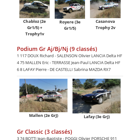
Chabloz (2e
Casanova
Royere (3e
Gr1/5) +
Trophy 2v
Gr1/5)
Trophy1v
Podium Gr Aj/Bj/Nj (9 classés)
1 117 DOUX Richard - SALENSON Olivier LANCIA Delta HF
4 75 MALLEN Eric - TERRASSE Jean-Paul LANCIA Delta HF
6 8 LAFAY Pierre - DE CASTELLI Sabrina MAZDA RX7
Mallen (2e GrJ)
Lafay (3e GrJ)
Gr Classic (3 classés)
3 74 BOTTI Jean-Baptiste - POGGI Olivier PORSCHE 911