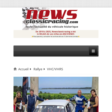
Accueil
Rallye
VHC/VHRS
CIRCUIT
RALLYE
MONTAGNE
EVÈNEMENTS