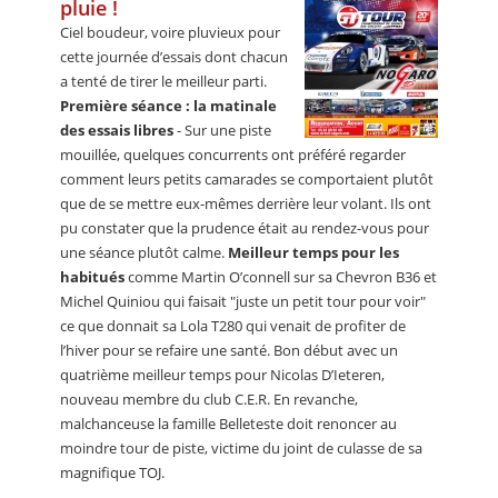
pluie !
Ciel boudeur, voire pluvieux pour
cette journée d’essais dont chacun
a tenté de tirer le meilleur parti.
Première séance : la matinale
des essais libres
- Sur une piste
mouillée, quelques concurrents ont préféré regarder
comment leurs petits camarades se comportaient plutôt
que de se mettre eux-mêmes derrière leur volant. Ils ont
pu constater que la prudence était au rendez-vous pour
une séance plutôt calme.
Meilleur temps pour les
habitués
comme Martin O’connell sur sa Chevron B36 et
Michel Quiniou qui faisait "juste un petit tour pour voir"
ce que donnait sa Lola T280 qui venait de profiter de
l’hiver pour se refaire une santé. Bon début avec un
quatrième meilleur temps pour Nicolas D’Ieteren,
nouveau membre du club C.E.R. En revanche,
malchanceuse la famille Belleteste doit renoncer au
moindre tour de piste, victime du joint de culasse de sa
magnifique TOJ.