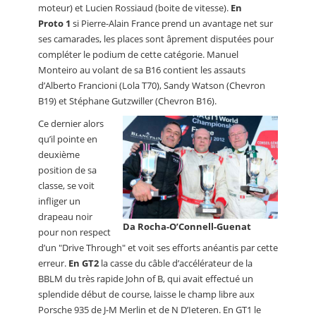
moteur) et Lucien Rossiaud (boite de vitesse).
En
Proto 1
si Pierre-Alain France prend un avantage net sur
ses camarades, les places sont âprement disputées pour
compléter le podium de cette catégorie. Manuel
Monteiro au volant de sa B16 contient les assauts
d’Alberto Francioni (Lola T70), Sandy Watson (Chevron
B19) et Stéphane Gutzwiller (Chevron B16).
Ce dernier alors
qu’il pointe en
deuxième
position de sa
classe, se voit
infliger un
drapeau noir
Da Rocha-O’Connell-Guenat
pour non respect
d’un "Drive Through" et voit ses efforts anéantis par cette
erreur.
En GT2
la casse du câble d’accélérateur de la
BBLM du très rapide John of B, qui avait effectué un
splendide début de course, laisse le champ libre aux
Porsche 935 de J-M Merlin et de N D’Ieteren. En GT1 le