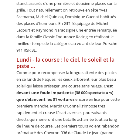
stand, assurés d’une première et deuxième places sur la
grille. Tout naturellement on retrouve en tête Yves
Scemama, Michel Quiniou, Dominique Guenat habitués
des places d’honneurs. En GT1 l’équipage de Michel
Lecourt et Raymond Narac signe une entrée remarquée
dans la famille Classic Endurance Racing en réalisant le
meilleur temps de la catégorie au volant de leur Porsche
911 RSR 3L.
Lundi - la course : le ciel, le soleil et la
piste …
Comme pour récompenser la longue attente des pilotes
en ce lundi de Pâques, les cieux arborent leur plus beau
soleil qui laisse présager une course sans nuage.
C’est
devant une foule impatiente (38 000 spectateurs)
que s’élancent les 31 voitures
encore en lice pour cette
première manche. Martin O’Connell s’impose très
rapidement et creuse l’écart avec ses poursuivants
directs qui mèneront une bataille acharnée tout au long
de l’heure de course. Les premiers tours voient l’abandon
prématuré des Chevron B36 de Claude Le Jean (panne