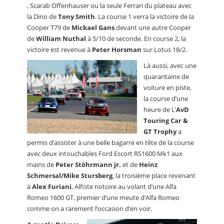
, Scarab Offenhauser ou la seule Ferrari du plateau avec
la Dino de
Tony Smith
. La course 1 verra la victoire de la
Cooper T79 de
Mickael Gans
devant une autre Cooper
de
William Nuthal
à 5/10 de seconde. En course 2, la
victoire est revenue à
Peter Horsman
sur Lotus 18/2.
Là aussi, avec une
quarantaine de
voiture en piste,
la course d’une
heure de L’
AvD
Touring Car &
GT Trophy
a
permis d’assister à une belle bagarre en tête de la course
avec deux intouchables Ford Escort RS1600 Mk1 aux
mains de
Peter Stöhrmann jr.
et de
Heinz
Schmersal/Mike Stursberg
, la troisième place revenant
à
Alex Furiani
, Alfiste notoire au volant d’une Alfa
Romeo 1600 GT, premier d’une meute d’Alfa Romeo
comme on a rarement l’occasion d’en voir.