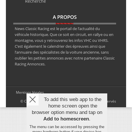
Recherche
A PROPOS
News Classic Racing est le portail de l’actualité du
véhicule historique. Que ce soit en circuit, en rallye ou en
montagne, vous y retrouverez les infos VHC ou VHRS.
C’est également le calendrier des épreuves ainsi que
l’annuaire des spécialistes de la voiture ancienne, sans
oublier les petites annonces avec notre partenaire Classic
Racing Annonces.
Mentions légales
To add this web app to the
© Copyright 2026 NewsClassicRacing, tous droits réservés
home screen open the
browser option menu and tap on
Add to homescreen
.
The menu can be accessed by pressing the
menu hardware button if your device has