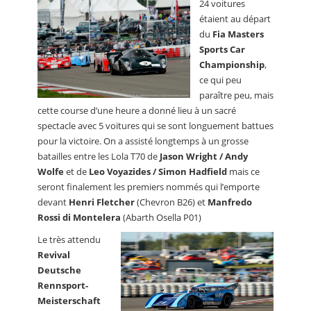
24 voitures
étaient au départ
du
Fia Masters
Sports Car
Championship
,
ce qui peu
paraître peu, mais
cette course d’une heure a donné lieu à un sacré
spectacle avec 5 voitures qui se sont longuement battues
pour la victoire. On a assisté longtemps à un grosse
batailles entre les Lola T70 de
Jason Wright / Andy
Wolfe
et de
Leo Voyazides / Simon Hadfield
mais ce
seront finalement les premiers nommés qui l’emporte
devant
Henri Fletcher
(Chevron B26) et
Manfredo
Rossi di Montelera
(Abarth Osella P01)
Le très attendu
Revival
Deutsche
Rennsport-
Meisterschaft