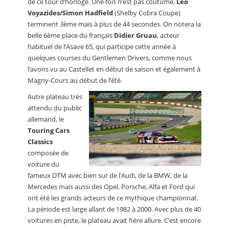
de ce tour d’horloge. Une fois n’est pas coutume,
Leo
Voyazides/Simon Hadfield
(Shelby Cobra Coupe)
terminent 3ème mais à plus de 44 secondes. On notera la
belle 6ème place du français
Didier Gruau
, acteur
habituel de l’Asave 65, qui participe cette année à
quelques courses du Gentlemen Drivers, comme nous
l’avons vu au Castellet en début de saison et également à
Magny-Cours au début de l’été.
Autre plateau très
attendu du public
allemand, le
Touring Cars
Classics
composée de
voiture du
fameux DTM avec bien sur de l’Audi, de la BMW, de la
Mercedes mais aussi des Opel, Porsche, Alfa et Ford qui
ont été les grands acteurs de ce mythique championnat.
La période est large allant de 1982 à 2000. Avec plus de 40
voitures en piste, le plateau avait fière allure. C’est encore