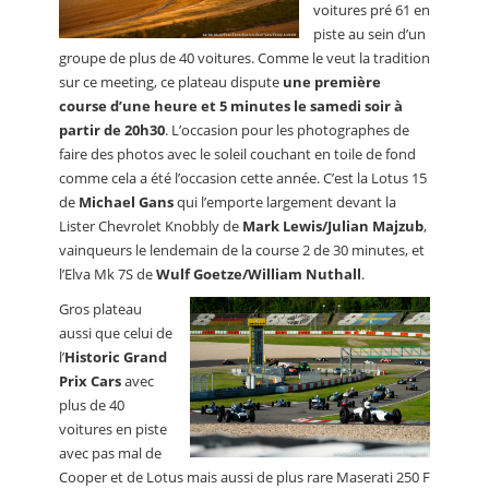
voitures pré 61 en
piste au sein d’un
groupe de plus de 40 voitures. Comme le veut la tradition
sur ce meeting, ce plateau dispute
une première
course d’une heure et 5 minutes le samedi soir à
partir de 20h30
. L’occasion pour les photographes de
faire des photos avec le soleil couchant en toile de fond
comme cela a été l’occasion cette année. C’est la Lotus 15
de
Michael Gans
qui l’emporte largement devant la
Lister Chevrolet Knobbly de
Mark Lewis/Julian Majzub
,
vainqueurs le lendemain de la course 2 de 30 minutes, et
l’Elva Mk 7S de
Wulf Goetze/William Nuthall
.
Gros plateau
aussi que celui de
l’
Historic Grand
Prix Cars
avec
plus de 40
voitures en piste
avec pas mal de
Cooper et de Lotus mais aussi de plus rare Maserati 250 F