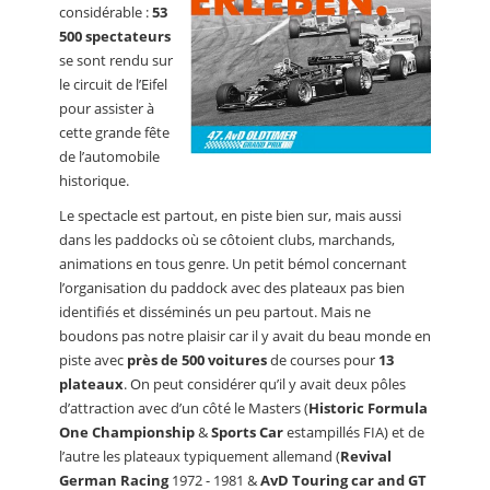
considérable :
53
500 spectateurs
se sont rendu sur
le circuit de l’Eifel
pour assister à
cette grande fête
de l’automobile
historique.
Le spectacle est partout, en piste bien sur, mais aussi
dans les paddocks où se côtoient clubs, marchands,
animations en tous genre. Un petit bémol concernant
l’organisation du paddock avec des plateaux pas bien
identifiés et disséminés un peu partout. Mais ne
boudons pas notre plaisir car il y avait du beau monde en
piste avec
près de 500 voitures
de courses pour
13
plateaux
. On peut considérer qu’il y avait deux pôles
d’attraction avec d’un côté le Masters (
Historic Formula
One Championship
&
Sports Car
estampillés FIA) et de
l’autre les plateaux typiquement allemand (
Revival
German Racing
1972 - 1981 &
AvD Touring car and GT