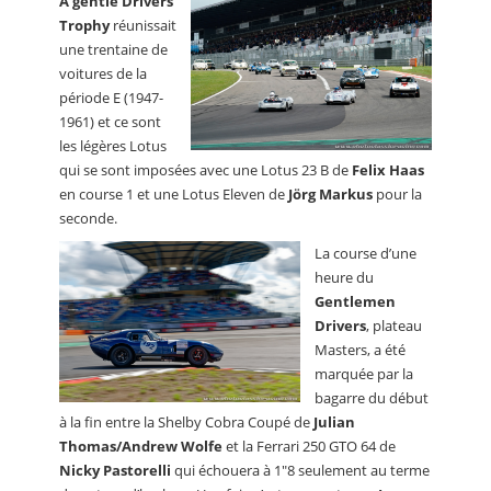
A gentle Drivers
Trophy
réunissait
une trentaine de
voitures de la
période E (1947-
1961) et ce sont
les légères Lotus
qui se sont imposées avec une Lotus 23 B de
Felix Haas
en course 1 et une Lotus Eleven de
Jörg Markus
pour la
seconde.
La course d’une
heure du
Gentlemen
Drivers
, plateau
Masters, a été
marquée par la
bagarre du début
à la fin entre la Shelby Cobra Coupé de
Julian
Thomas/Andrew Wolfe
et la Ferrari 250 GTO 64 de
Nicky Pastorelli
qui échouera à 1"8 seulement au terme