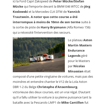
ici la Ford Capri Zakspeed de
Peter Mücke/Stefan
Mücke
qui l’emporte devant la BMW E46 WTCC de
Jörg
Koslowski
et la Mercedes CLK DTM de
Yannick
Trautwein. A noter que cette course a été
interrompue à moins de 10mn de son terme
suite à
la sortie de piste de
Harry Bryzmann
(Alfa Romeo 156)
qui a nécessité l’intervention des secours.
Le plateau
Aston
Martin Masters
Endurance
Legends
géré
pour le Masters
par
Nicolas
Minassian
était
composé d’une petite vingtaine de voitures, mais pas des
moindres et entendre chanter le V12 de la Lola Aston
DBR 1-2 du Belge
Christophe d’Ansembourg
,
victorieuse des deux courses, est un vrai régal. D’autant
qu’il a fallu utiliser la voiture à sa pleine puissance tant la
bataille avec la Pescarolo LMP1 de
Mike Cantillon
fut