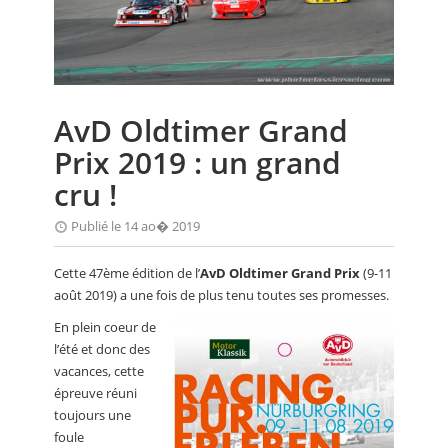
CALENDRIER
FOCUS
VIDEO
AvD Oldtimer Grand
ANNUAIRES
Prix 2019 : un grand
PETITES ANNONCES
cru !
Publié le 14 ao� 2019
Cette 47ème édition de l’
AvD Oldtimer Grand Prix
(9-11
août 2019) a une fois de plus tenu toutes ses promesses.
En plein coeur de
l’été et donc des
vacances, cette
épreuve réuni
toujours une
foule