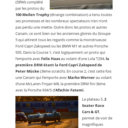
(DRM) complété
par les protos du
100 Meilen Trophy
(étrange combinaison) a tenu toutes
ses promesses et les nombreux spectateurs n’en n’ont
pas perdu une miette. Outre donc les protos et autres
Canam, ce sont bien sur les anciennes gloires du Groupe
5 qui attirent tous les regards comme la monstrueuse
Ford Capri Zakspeed ou les BMW M1 et autres Porsche
935. Dans la Course 1, c’est logiquement un proto qui
l’emporte avec
Felix Haas
au volant d’une Lola T294,
la
première DRM étant la Ford Capri Zakspeed de
Peter Mücke
(3ème scratch). En course 2, c’est cette fois
une Canam qui l’emporte avec
Marko Werner
au volant
d’une McLaren-Trojan M8, la première DRM fini 3ème
avec la Porsche 934/5 d’
Afschin Fatemi
.
Le plateau 5,
2
Seater Race
Cars & GT
,
permet de voir de
magnifiques