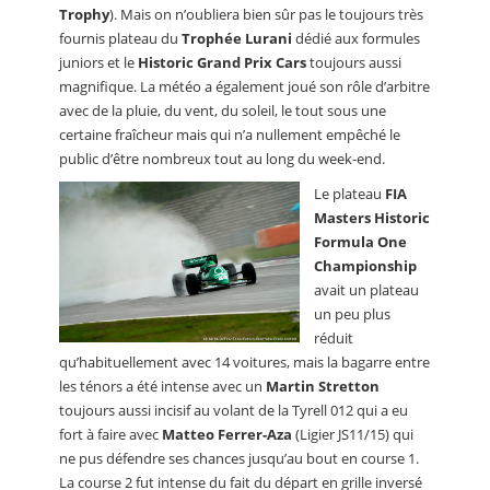
Trophy
). Mais on n’oubliera bien sûr pas le toujours très
fournis plateau du
Trophée Lurani
dédié aux formules
juniors et le
Historic Grand Prix Cars
toujours aussi
magnifique. La météo a également joué son rôle d’arbitre
avec de la pluie, du vent, du soleil, le tout sous une
certaine fraîcheur mais qui n’a nullement empêché le
public d’être nombreux tout au long du week-end.
Le plateau
FIA
Masters Historic
Formula One
Championship
avait un plateau
un peu plus
réduit
qu’habituellement avec 14 voitures, mais la bagarre entre
les ténors a été intense avec un
Martin Stretton
toujours aussi incisif au volant de la Tyrell 012 qui a eu
fort à faire avec
Matteo Ferrer-Aza
(Ligier JS11/15) qui
ne pus défendre ses chances jusqu’au bout en course 1.
La course 2 fut intense du fait du départ en grille inversé