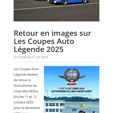
CALENDRIER
FOCUS
VIDEO
Retour en images sur
ANNUAIRES
Les Coupes Auto
PETITES ANNONCES
Légende 2025
Publié le 21 oct 2025
Les Coupes Auto
Légende étaient
de retour à
l’Autodrome de
Linas-Montlhéry
(91) les 11 et 12
octobre 2025
pour la deuxième