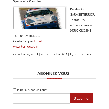
Spécialiste Porsche
CALENDRIER
Contact :
FOCUS
GARAGE TERRIOU
16 rue des
VIDEO
entrepreneurs -
91560 CROSNE
ANNUAIRES
Tél. : 01.69.48.18.05
Contacter par
Email
PETITES ANNONCES
www.terriou.com
<carte_mymap1|id_article=641|type=carte>
ABONNEZ-VOUS !
Je ne suis pas un robot