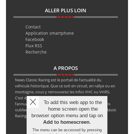
ALLER PLUS LOIN
Contact
Application smartphone
Facebook
Flux RSS
Recherche
A PROPOS
News Classic Racing est le portail de l’actualité du
véhicule historique. Que ce soit en circuit, en rallye ou en
montagne, vous y retrouverez les infos VHC ou VHRS.
C’est également le calendrier des épreuves ainsi que
To add this web app to the
l’annuaire des spécialistes de la voiture ancienne, sans
home screen open the
oublier les petites annonces avec notre partenaire Classic
browser option menu and tap on
Racing Annonces.
Add to homescreen
.
The menu can be accessed by pressing