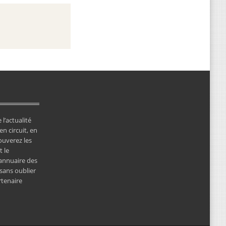
 l’actualité
en circuit, en
ouverez les
 le
’annuaire des
 sans oublier
rtenaire