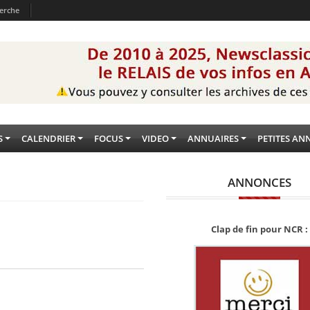
erche
S
CALENDRIER
FOCUS
VIDEO
ANNUAIRES
PETITES AN
ANNONCES
Clap de fin pour NCR :