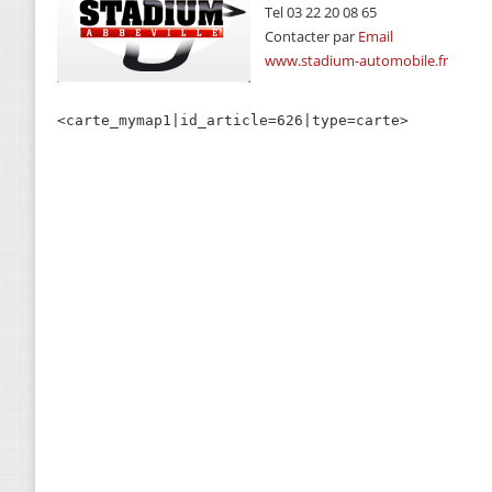
Tel 03 22 20 08 65
Contacter par
Email
www.stadium-automobile.fr
<carte_mymap1|id_article=626|type=carte>