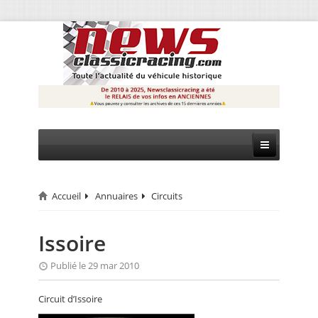
Accueil
Annuaires
Circuits
CIRCUIT
RALLYE
Issoire
MONTAGNE
Publié le 29 mar 2010
EVÈNEMENTS
Circuit d’Issoire