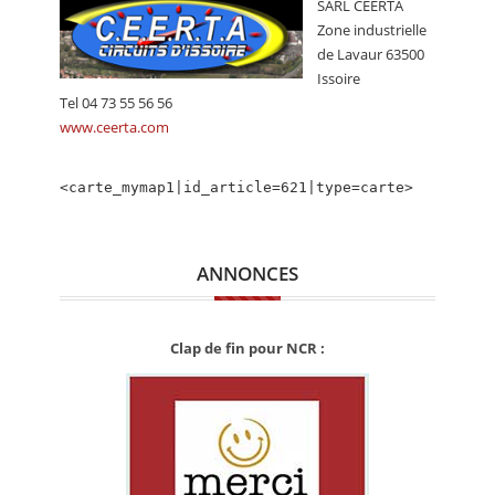
SARL CEERTA
CALENDRIER
Zone industrielle
de Lavaur 63500
FOCUS
Issoire
VIDEO
Tel 04 73 55 56 56
www.ceerta.com
ANNUAIRES
<carte_mymap1|id_article=621|type=carte>
PETITES ANNONCES
ANNONCES
Clap de fin pour NCR :