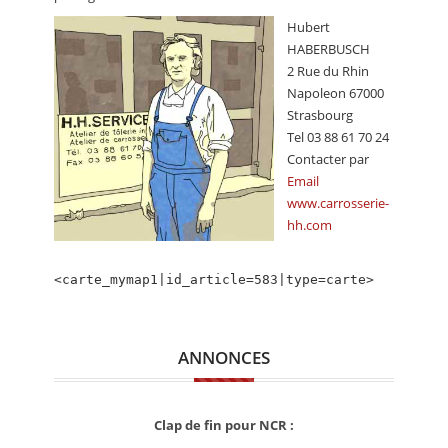
CALENDRIER
Hubert
HABERBUSCH
FOCUS
2 Rue du Rhin
VIDEO
Napoleon 67000
Strasbourg
ANNUAIRES
Tel 03 88 61 70 24
Contacter par
PETITES ANNONCES
Email
www.carrosserie-
hh.com
<carte_mymap1|id_article=583|type=carte>
ANNONCES
Clap de fin pour NCR :