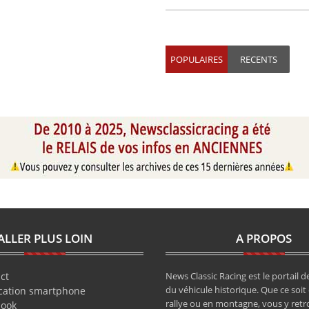
POPULAIRES
RECENTS
ALLER PLUS LOIN
A PROPOS
ct
News Classic Racing est le portail de
du véhicule historique. Que ce soit 
cation smartphone
rallye ou en montagne, vous y retr
book