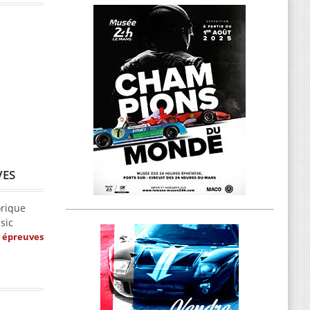
VES
orique
sic
s épreuves