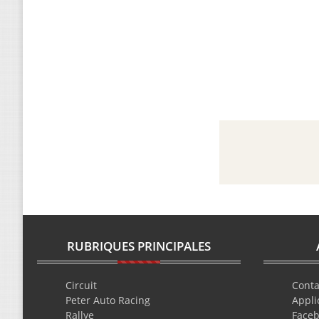
RUBRIQUES PRINCIPALES
Circuit
Conta
Peter Auto Racing
Appli
Rallye
Face