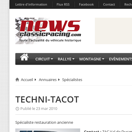
Lettre d'information
Flux RSS
Facebook
Contact
Rech
CIRCUIT
RALLYE
MONTAGNE
EVÈNEMENT
Accueil
Annuaires
Spécialistes
TECHNI-TACOT
Publié le 23 mar 2010
Spécialiste restauration ancienne
Contact :
ZAC Val de Dura