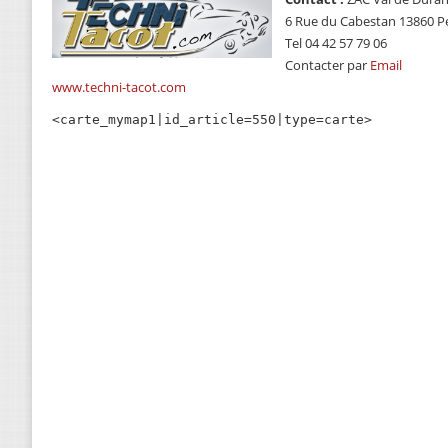
6 Rue du Cabestan 13860 P
Tel 04 42 57 79 06
Contacter par
Email
www.techni-tacot.com
<carte_mymap1|id_article=550|type=carte>