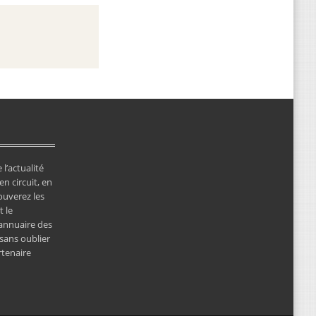
 l’actualité
en circuit, en
ouverez les
 le
’annuaire des
 sans oublier
rtenaire