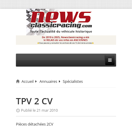
Accueil
Annuaires
Spécialistes
CIRCUIT
RALLYE
TPV 2 CV
MONTAGNE
Publié le 21 mar 2010
EVÈNEMENTS
Pièces détachées 2CV