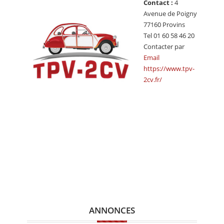
Contact :
4
CALENDRIER
Avenue de Poigny
77160 Provins
FOCUS
Tel 01 60 58 46 20
VIDEO
Contacter par
Email
ANNUAIRES
https://www.tpv-
2cv.fr/
PETITES ANNONCES
ANNONCES