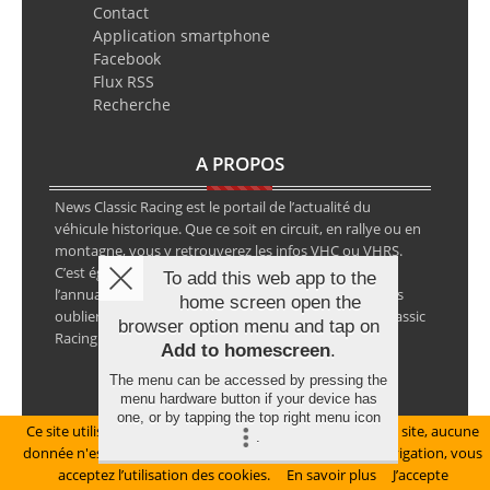
Contact
Application smartphone
Facebook
Flux RSS
Recherche
A PROPOS
News Classic Racing est le portail de l’actualité du
véhicule historique. Que ce soit en circuit, en rallye ou en
montagne, vous y retrouverez les infos VHC ou VHRS.
C’est également le calendrier des épreuves ainsi que
To add this web app to the
l’annuaire des spécialistes de la voiture ancienne, sans
home screen open the
oublier les petites annonces avec notre partenaire Classic
browser option menu and tap on
Racing Annonces.
Add to homescreen
.
The menu can be accessed by pressing the
menu hardware button if your device has
one, or by tapping the top right menu icon
Ce site utilise des cookies pour le bon fonctionnement du site, aucune
.
Mentions légales
donnée n'est collectée à ce titre. En poursuivant votre navigation, vous
acceptez l’utilisation des cookies.
En savoir plus
J’accepte
© Copyright 2026 NewsClassicRacing, tous droits réservés