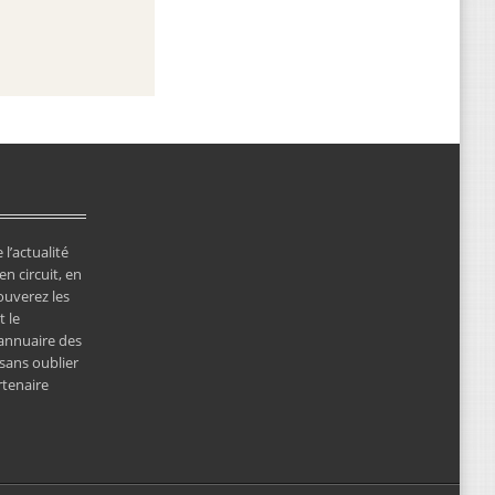
 l’actualité
en circuit, en
ouverez les
 le
’annuaire des
 sans oublier
rtenaire