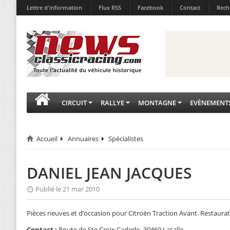
Lettre d'information
Flux RSS
Facebook
Contact
Rech
CIRCUIT
RALLYE
MONTAGNE
EVÈNEMENT
Accueil
Annuaires
Spécialistes
DANIEL JEAN JACQUES
Publié le 21 mar 2010
Pièces neuves et d’occasion pour Citroën Traction Avant. Restaurat
Contact :
Route de Ste Croix Caderle -30460 Lasalle