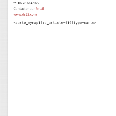
tel 06.76.614.165
Contacter par
Email
www.ds23.com
<carte_mymap1|id_article=410|type=carte>