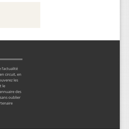
 l’actualité
en circuit, en
ouverez les
 le
’annuaire des
 sans oublier
rtenaire