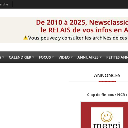
erche
S
CALENDRIER
FOCUS
VIDEO
ANNUAIRES
PETITES AN
ANNONCES
Clap de fin pour NCR :