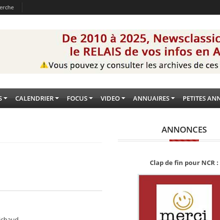
erche
S
CALENDRIER
FOCUS
VIDEO
ANNUAIRES
PETITES AN
ANNONCES
Clap de fin pour NCR :
ichaud