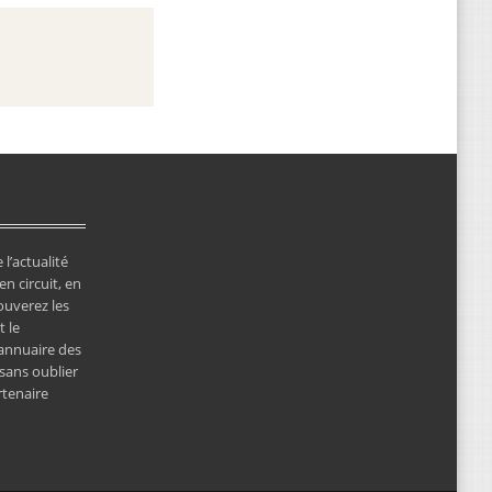
 l’actualité
en circuit, en
ouverez les
 le
’annuaire des
 sans oublier
rtenaire