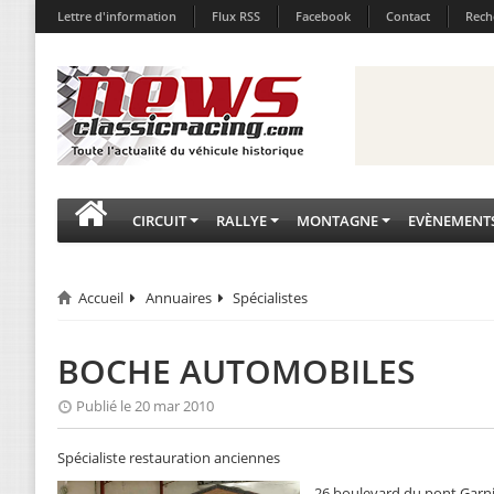
Lettre d'information
Flux RSS
Facebook
Contact
Rech
CIRCUIT
RALLYE
MONTAGNE
EVÈNEMENT
Accueil
Annuaires
Spécialistes
BOCHE AUTOMOBILES
Publié le 20 mar 2010
Spécialiste restauration anciennes
26 boulevard du pont Garn