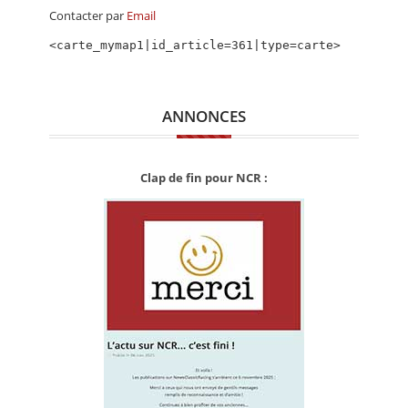
CALENDRIER
Contacter par
Email
FOCUS
<carte_mymap1|id_article=361|type=carte>
VIDEO
ANNONCES
ANNUAIRES
PETITES ANNONCES
Clap de fin pour NCR :