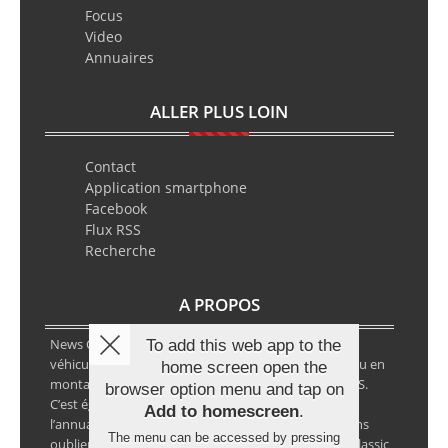
Focus
Video
Annuaires
ALLER PLUS LOIN
Contact
Application smartphone
Facebook
Flux RSS
Recherche
A PROPOS
News Classic Racing est le portail de l’actualité du
To add this web app to the
véhicule historique. Que ce soit en circuit, en rallye ou en
home screen open the
montagne, vous y retrouverez les infos VHC ou VHRS.
browser option menu and tap on
C’est également le calendrier des épreuves ainsi que
Add to homescreen
.
l’annuaire des spécialistes de la voiture ancienne, sans
The menu can be accessed by pressing
oublier les petites annonces avec notre partenaire Classic