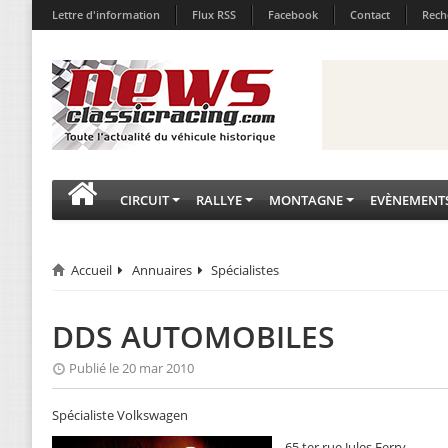
Lettre d'information
Flux RSS
Facebook
Contact
Rech
CIRCUIT
RALLYE
MONTAGNE
EVÈNEMENT
Accueil
Annuaires
Spécialistes
DDS AUTOMOBILES
Publié le 20 mar 2010
Spécialiste Volkswagen
65 ter rue Jules Ferry