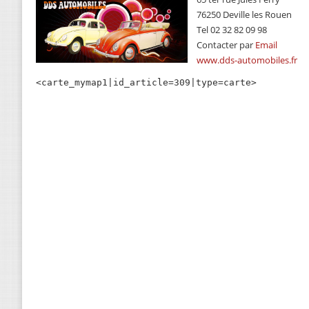
76250 Deville les Rouen
Tel 02 32 82 09 98
Contacter par
Email
www.dds-automobiles.fr
<carte_mymap1|id_article=309|type=carte>