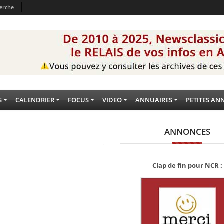
erche
S
CALENDRIER
FOCUS
VIDEO
ANNUAIRES
PETITES AN
ANNONCES
Clap de fin pour NCR :