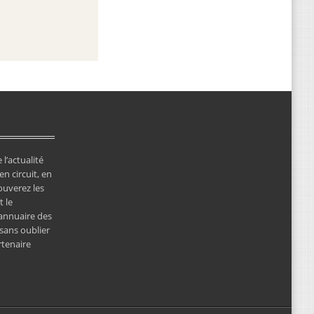
 l’actualité
en circuit, en
ouverez les
 le
’annuaire des
 sans oublier
rtenaire