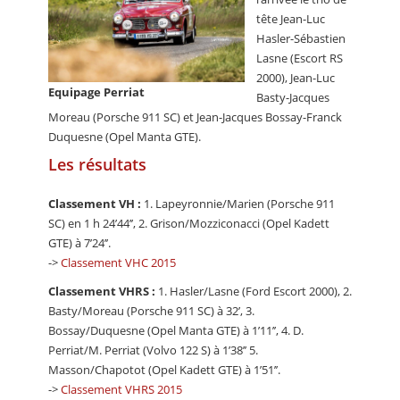
tête Jean-Luc
Hasler-Sébastien
Lasne (Escort RS
2000), Jean-Luc
Equipage Perriat
Basty-Jacques
Moreau (Porsche 911 SC) et Jean-Jacques Bossay-Franck
Duquesne (Opel Manta GTE).
Les résultats
Classement VH :
1. Lapeyronnie/Marien (Porsche 911
SC) en 1 h 24’44’’, 2. Grison/Mozziconacci (Opel Kadett
GTE) à 7’24’’.
->
Classement VHC 2015
Classement VHRS :
1. Hasler/Lasne (Ford Escort 2000), 2.
Basty/Moreau (Porsche 911 SC) à 32’, 3.
Bossay/Duquesne (Opel Manta GTE) à 1’11’’, 4. D.
Perriat/M. Perriat (Volvo 122 S) à 1’38’’ 5.
Masson/Chapotot (Opel Kadett GTE) à 1’51’’.
->
Classement VHRS 2015