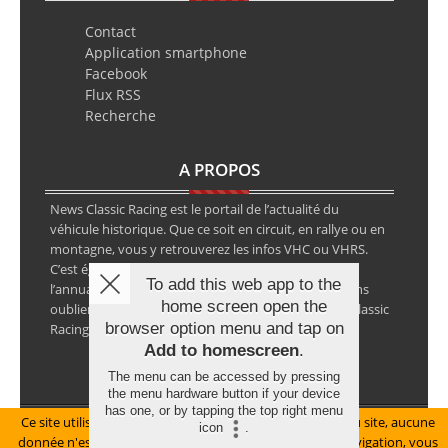
Contact
Application smartphone
Facebook
Flux RSS
Recherche
A PROPOS
News Classic Racing est le portail de l’actualité du
véhicule historique. Que ce soit en circuit, en rallye ou en
montagne, vous y retrouverez les infos VHC ou VHRS.
C’est également le calendrier des épreuves ainsi que
To add this web app to the
l’annuaire des spécialistes de la voiture ancienne, sans
home screen open the
oublier les petites annonces avec notre partenaire Classic
browser option menu and tap on
Racing Annonces.
Add to homescreen
.
The menu can be accessed by pressing
the menu hardware button if your device
has one, or by tapping the top right menu
Ce site utilise des cookies pour le bon fonctionnement du site, aucune
Mentions légales
icon
.
donnée n'est collectée à ce titre. En poursuivant votre navigation, vous