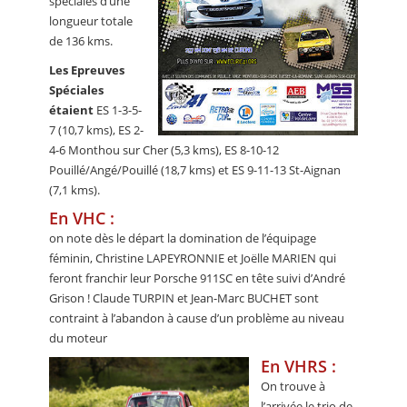
spéciales d’une
longueur totale
de 136 kms.
Les Epreuves
Spéciales
étaient
ES 1-3-5-
7 (10,7 kms), ES 2-
4-6 Monthou sur Cher (5,3 kms), ES 8-10-12
Pouillé/Angé/Pouillé (18,7 kms) et ES 9-11-13 St-Aignan
(7,1 kms).
En VHC :
on note dès le départ la domination de l’équipage
féminin, Christine LAPEYRONNIE et Joëlle MARIEN qui
feront franchir leur Porsche 911SC en tête suivi d’André
Grison ! Claude TURPIN et Jean-Marc BUCHET sont
contraint à l’abandon à cause d’un problème au niveau
du moteur
En VHRS :
On trouve à
l’arrivée le trio de