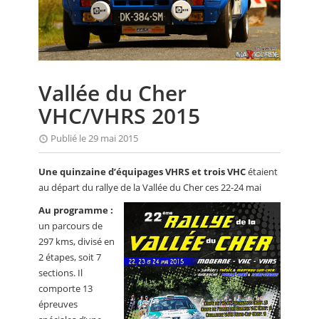
CALENDRIER
FOCUS
VIDEO
Vallée du Cher
ANNUAIRES
VHC/VHRS 2015
PETITES ANNONCES
Publié le 29 mai 2015
Une quinzaine d’équipages VHRS et trois VHC
étaient
au départ du rallye de la Vallée du Cher ces 22-24 mai
Au programme :
un parcours de
297 kms, divisé en
2 étapes, soit 7
sections. Il
comporte 13
épreuves