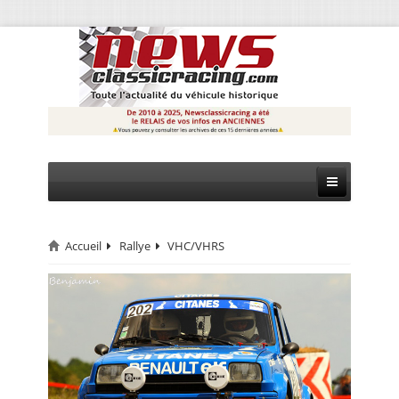
Accueil
Rallye
VHC/VHRS
CIRCUIT
RALLYE
MONTAGNE
EVÈNEMENTS