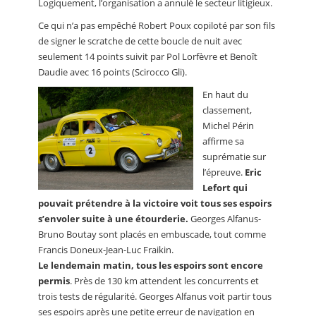
Logiquement, l’organisation a annulé le secteur litigieux.
Ce qui n’a pas empêché Robert Poux copiloté par son fils
de signer le scratche de cette boucle de nuit avec
seulement 14 points suivit par Pol Lorfèvre et Benoît
Daudie avec 16 points (Scirocco Gli).
En haut du
classement,
Michel Périn
affirme sa
suprématie sur
l’épreuve.
Eric
Lefort qui
pouvait prétendre à la victoire voit tous ses espoirs
s’envoler suite à une étourderie.
Georges Alfanus-
Bruno Boutay sont placés en embuscade, tout comme
Francis Doneux-Jean-Luc Fraikin.
Le lendemain matin, tous les espoirs sont encore
permis
. Près de 130 km attendent les concurrents et
trois tests de régularité. Georges Alfanus voit partir tous
ses espoirs après une petite erreur de navigation en