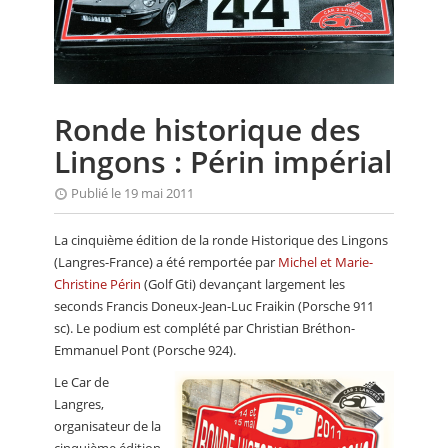
CALENDRIER
FOCUS
VIDEO
Ronde historique des
ANNUAIRES
Lingons : Périn impérial
PETITES ANNONCES
Publié le 19 mai 2011
La cinquième édition de la ronde Historique des Lingons
(Langres-France) a été remportée par
Michel et Marie-
Christine Périn
(Golf Gti) devançant largement les
seconds Francis Doneux-Jean-Luc Fraikin (Porsche 911
sc). Le podium est complété par Christian Bréthon-
Emmanuel Pont (Porsche 924).
Le Car de
Langres,
organisateur de la
cinquième édition