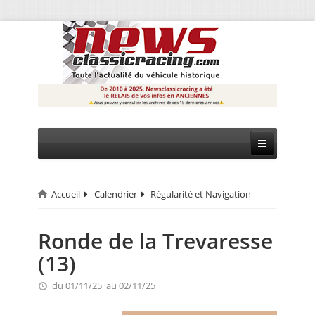
Accueil
Calendrier
Régularité et Navigation
CIRCUIT
RALLYE
Ronde de la Trevaresse
(13)
MONTAGNE
du 01/11/25 au 02/11/25
EVÈNEMENTS