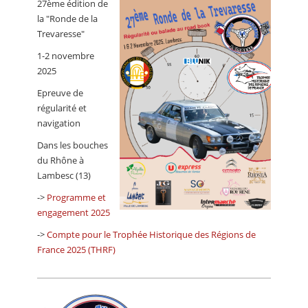
27ème édition de
CALENDRIER
la "Ronde de la
Trevaresse"
FOCUS
1-2 novembre
VIDEO
2025
ANNUAIRES
Epreuve de
régularité et
PETITES ANNONCES
navigation
Dans les bouches
du Rhône à
Lambesc (13)
->
Programme et
engagement 2025
->
Compte pour le Trophée Historique des Régions de
France 2025 (THRF)