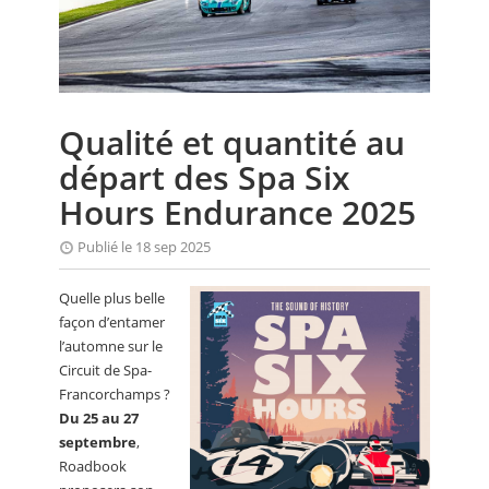
CALENDRIER
FOCUS
VIDEO
Qualité et quantité au
ANNUAIRES
départ des Spa Six
PETITES ANNONCES
Hours Endurance 2025
Publié le 18 sep 2025
Quelle plus belle
façon d’entamer
l’automne sur le
Circuit de Spa-
Francorchamps ?
Du 25 au 27
septembre
,
Roadbook