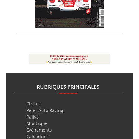
RUBRIQUES PRINCIPALES
Circuit
Peter Auto Racing
Rallye
Montagne
Evènements
Calendrier