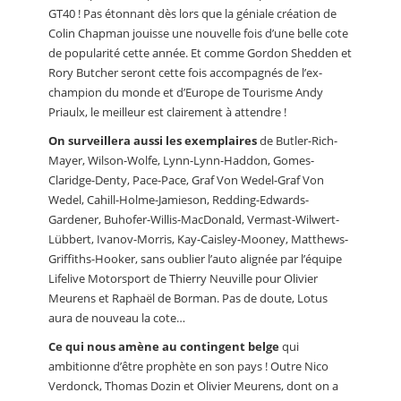
GT40 ! Pas étonnant dès lors que la géniale création de
Colin Chapman jouisse une nouvelle fois d’une belle cote
de popularité cette année. Et comme Gordon Shedden et
Rory Butcher seront cette fois accompagnés de l’ex-
champion du monde et d’Europe de Tourisme Andy
Priaulx, le meilleur est clairement à attendre !
On surveillera aussi les exemplaires
de Butler-Rich-
Mayer, Wilson-Wolfe, Lynn-Lynn-Haddon, Gomes-
Claridge-Denty, Pace-Pace, Graf Von Wedel-Graf Von
Wedel, Cahill-Holme-Jamieson, Redding-Edwards-
Gardener, Buhofer-Willis-MacDonald, Vermast-Wilwert-
Lübbert, Ivanov-Morris, Kay-Caisley-Mooney, Matthews-
Griffiths-Hooker, sans oublier l’auto alignée par l’équipe
Lifelive Motorsport de Thierry Neuville pour Olivier
Meurens et Raphaël de Borman. Pas de doute, Lotus
aura de nouveau la cote…
Ce qui nous amène au contingent belge
qui
ambitionne d’être prophète en son pays ! Outre Nico
Verdonck, Thomas Dozin et Olivier Meurens, dont on a