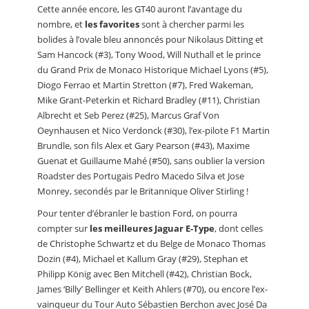
Cette année encore, les GT40 auront l’avantage du
nombre, et
les favorites
sont à chercher parmi les
bolides à l’ovale bleu annoncés pour Nikolaus Ditting et
Sam Hancock (#3), Tony Wood, Will Nuthall et le prince
du Grand Prix de Monaco Historique Michael Lyons (#5),
Diogo Ferrao et Martin Stretton (#7), Fred Wakeman,
Mike Grant-Peterkin et Richard Bradley (#11), Christian
Albrecht et Seb Perez (#25), Marcus Graf Von
Oeynhausen et Nico Verdonck (#30), l’ex-pilote F1 Martin
Brundle, son fils Alex et Gary Pearson (#43), Maxime
Guenat et Guillaume Mahé (#50), sans oublier la version
Roadster des Portugais Pedro Macedo Silva et Jose
Monrey, secondés par le Britannique Oliver Stirling !
Pour tenter d’ébranler le bastion Ford, on pourra
compter sur
les meilleures Jaguar E-Type
, dont celles
de Christophe Schwartz et du Belge de Monaco Thomas
Dozin (#4), Michael et Kallum Gray (#29), Stephan et
Philipp König avec Ben Mitchell (#42), Christian Bock,
James ‘Billy’ Bellinger et Keith Ahlers (#70), ou encore l’ex-
vainqueur du Tour Auto Sébastien Berchon avec José Da