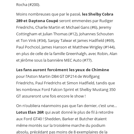
Rocha (#200).
Moins nombreuses que par le passé,
les Shelby Cobra
289 et Daytona Coupé
seront emmenées par Rudiger
Friedrichs, Charlie Martin et Michael Gans (#6), Jeremy
Cottingham et Julian Thomas (#12), Johannes Schouten
et Ton Vink (#34), Sanjay Talwar et James Hadfield (#69),
Paul Pochciol, James Hanson et Matthew Wrigley (#144),
en plus de celle de la famille Greenhalgh, avec Robin, Alan
et Jérôme sous la bannière MEC Auto (#77).
Les fans auront forcément les yeux de Chimène
pour l’Aston Martin DB4 GT DP214 de Wolfgang
Friedrichs, Paul Friedrichs et Simon Hadfield, tandis que
les nombreux Ford Falcon Sprint et Shelby Mustang 350
GT assureront une fois encore le show !
On n’oubliera néanmoins pas que l’an dernier, c’est une…
Lotus Elan 26R
qui avait donné le plus de fil à retordre
aux Ford GT40 ! Shedden, Barker et Butcher étaient
même montés sur la troisième marche du podium
absolu, précédant pas moins de 8 exemplaires de la