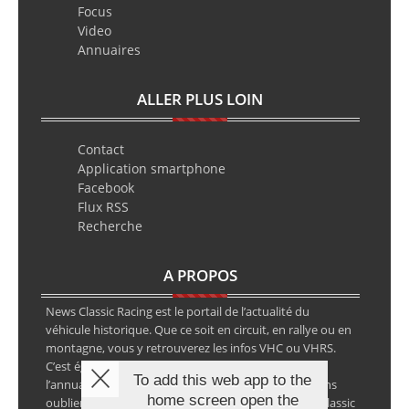
Focus
Video
Annuaires
ALLER PLUS LOIN
Contact
Application smartphone
Facebook
Flux RSS
Recherche
A PROPOS
News Classic Racing est le portail de l’actualité du
véhicule historique. Que ce soit en circuit, en rallye ou en
montagne, vous y retrouverez les infos VHC ou VHRS.
C’est également le calendrier des épreuves ainsi que
To add this web app to the
l’annuaire des spécialistes de la voiture ancienne, sans
home screen open the
oublier les petites annonces avec notre partenaire Classic