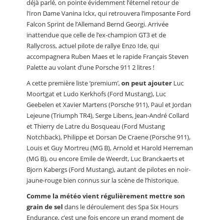
déjà parlé, on pointe évidemment l’éternel retour de
l’Iron Dame Vanina Ickx, qui retrouvera l’imposante Ford
Falcon Sprint de l’Allemand Bernd Georgi. Arrivée
inattendue que celle de l’ex-champion GT3 et de
Rallycross, actuel pilote de rallye Enzo Ide, qui
accompagnera Ruben Maes et le rapide Français Steven
Palette au volant d’une Porsche 911 2 litres !
A cette première liste ‘premium’,
on peut ajouter
Luc
Moortgat et Ludo Kerkhofs (Ford Mustang), Luc
Geebelen et Xavier Martens (Porsche 911), Paul et Jordan
Lejeune (Triumph TR4), Serge Libens, Jean-André Collard
et Thierry de Latre du Bosqueau (Ford Mustang
Notchback), Philippe et Dorsan De Craene (Porsche 911),
Louis et Guy Mortreu (MG B), Arnold et Harold Herreman
(MG B), ou encore Emile de Weerdt, Luc Branckaerts et
Bjorn Kabergs (Ford Mustang), autant de pilotes en noir-
jaune-rouge bien connus sur la scène de l’historique.
Comme la météo vient régulièrement mettre son
grain de sel
dans le déroulement des Spa Six Hours
Endurance, c’est une fois encore un grand moment de