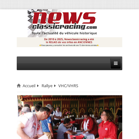
Accueil
Rallye
VHC/VHRS
CIRCUIT
RALLYE
MONTAGNE
EVÈNEMENTS