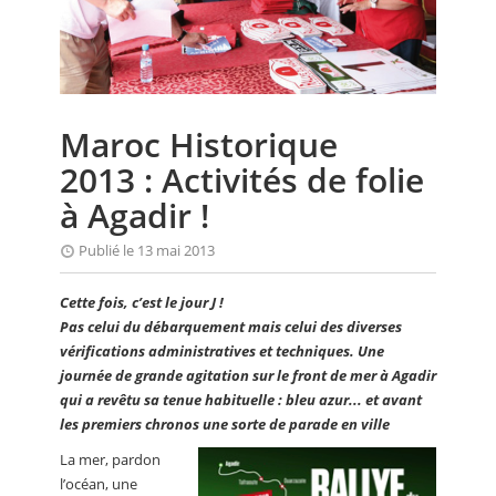
CALENDRIER
FOCUS
VIDEO
Maroc Historique
ANNUAIRES
2013 : Activités de folie
PETITES ANNONCES
à Agadir !
Publié le 13 mai 2013
Cette fois, c’est le jour J !
Pas celui du débarquement mais celui des diverses
vérifications administratives et techniques. Une
journée de grande agitation sur le front de mer à Agadir
qui a revêtu sa tenue habituelle : bleu azur... et avant
les premiers chronos une sorte de parade en ville
La mer, pardon
l’océan, une