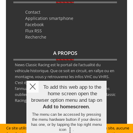
Contact
Application smartphone
Facebook
Flux RSS
Recherche
A PROPOS
News Classic Racing est le portail de l’actualité du
véhicule historique. Que ce soit en circuit, en rallye ou en
montagne, vous y retrouverez les infos VHC ou VHRS.
C’est également le calendrier des épreuves ainsi que
To add this web app to the
l’annuaire des spécialistes de la voiture ancienne, sans
home screen open the
oublier les petites annonces avec notre partenaire Classic
browser option menu and tap on
Racing Annonces.
Add to homescreen
.
The menu can be accessed by pressing
the menu hardware button if your device
has one, or by tapping the top right menu
Ce site utilise des cookies pour le bon fonctionnement du site, aucune
Mentions légales
icon
.