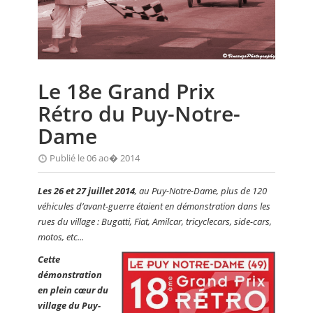
CALENDRIER
FOCUS
VIDEO
Le 18e Grand Prix
ANNUAIRES
Rétro du Puy-Notre-
PETITES ANNONCES
Dame
Publié le 06 ao� 2014
Les 26 et 27 juillet 2014
, au Puy-Notre-Dame, plus de 120
véhicules d’avant-guerre étaient en démonstration dans les
rues du village : Bugatti, Fiat, Amilcar, tricyclecars, side-cars,
motos, etc...
Cette
démonstration
en plein cœur du
village du Puy-