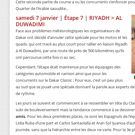
Cette seconde partie de course a vu les concurrents s’enfoncer pou
Quarter de l’Arabie saoudite...
samedi 7 janvier | Étape 7 | RIYADH > AL
DUWADIMI
Face aux problèmes météorologiques les organisateurs de
Dakar ont décidé d’annuler cette spéciale pour les motos et les
quads, qui ont tracé au plus court pour rallier en liaison Riyadh
à Al Duwadimi, par une route de près de 500 kilomètres qu’ils
ont parcourue cette fois-ci au sec.
Cependant, l’étape était maintenue pour les équipages des
catégories automobile et camion ainsi que pour les
concurrents sur le Dakar Classic ; Pour eux, c’est un peu plus
au sud que se jouait une spéciale donnant la parole aux experts de
de rythme.
Les jours se suivent et commencent à se ressembler en tête du Clas
subi de bouleversement mais la tendance commence à se dessiner
amis.
Pour les deux premières places, ce sont les Espagnols de l’
Lidia Ruba d’une part et Carlos Santaolalla et Aran Sol Ijuanoa d’aut
journée, sans que la hiérarchie entre les deux ne varie. Pour la 3e 