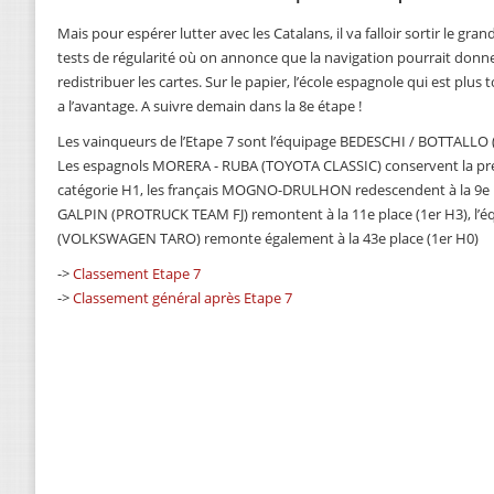
Mais pour espérer lutter avec les Catalans, il va falloir sortir le gr
tests de régularité où on annonce que la navigation pourrait donne
redistribuer les cartes. Sur le papier, l’école espagnole qui est plus 
a l’avantage. A suivre demain dans la 8e étape !
Les vainqueurs de l’Etape 7 sont l’équipage BEDESCHI / BOTTALLO
Les espagnols MORERA - RUBA (TOYOTA CLASSIC) conservent la prem
catégorie H1, les français MOGNO-DRULHON redescendent à la 9e pl
GALPIN (PROTRUCK TEAM FJ) remontent à la 11e place (1er H3), l
(VOLKSWAGEN TARO) remonte également à la 43e place (1er H0)
->
Classement Etape 7
->
Classement général après Etape 7