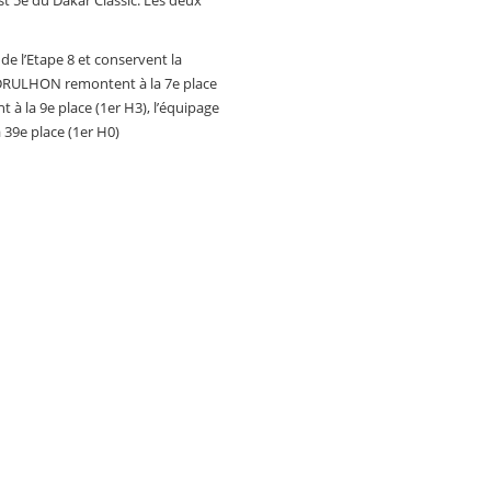
est 5e du Dakar Classic. Les deux
 l’Etape 8 et conservent la
-DRULHON remontent à la 7e place
à la 9e place (1er H3), l’équipage
9e place (1er H0)