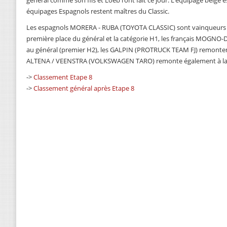
général comme son fils et Loeb l’ont fait ce jour. L’équipage belge 
équipages Espagnols restent maîtres du Classic.
Les espagnols MORERA - RUBA (TOYOTA CLASSIC) sont vainqueurs de
première place du général et la catégorie H1, les français MOGNO
au général (premier H2), les GALPIN (PROTRUCK TEAM FJ) remontent 
ALTENA / VEENSTRA (VOLKSWAGEN TARO) remonte également à la 3
->
Classement Etape 8
->
Classement général après Etape 8