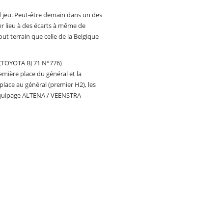
and jeu. Peut-être demain dans un des
r lieu à des écarts à même de
tout terrain que celle de la Belgique
 (TOYOTA BJ 71 N°776)
ière place du général et la
ace au général (premier H2), les
’équipage ALTENA / VEENSTRA