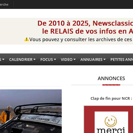
erche
S
CALENDRIER
FOCUS
VIDEO
ANNUAIRES
PETITES AN
ANNONCES
Clap de fin pour NCR :