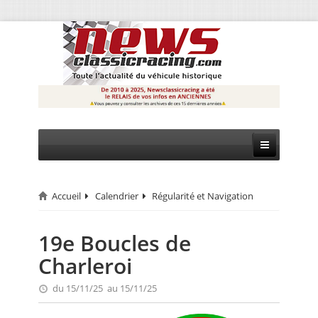
Accueil
Calendrier
Régularité et Navigation
CIRCUIT
RALLYE
19e Boucles de
Charleroi
MONTAGNE
du 15/11/25 au 15/11/25
EVÈNEMENTS