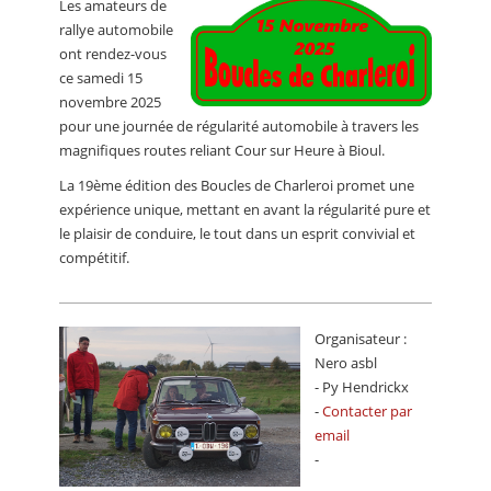
Les amateurs de
CALENDRIER
rallye automobile
ont rendez-vous
FOCUS
ce samedi 15
VIDEO
novembre 2025
pour une journée de régularité automobile à travers les
ANNUAIRES
magnifiques routes reliant Cour sur Heure à Bioul.
La 19ème édition des Boucles de Charleroi promet une
PETITES ANNONCES
expérience unique, mettant en avant la régularité pure et
le plaisir de conduire, le tout dans un esprit convivial et
compétitif.
Organisateur :
Nero asbl
- Py Hendrickx
-
Contacter par
email
-