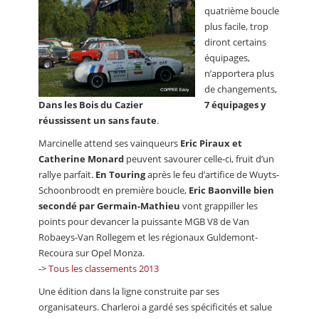
quatrième boucle
plus facile, trop
diront certains
équipages,
n’apportera plus
de changements,
Dans les Bois du Cazier
7 équipages y
réussissent un sans faute
.
Marcinelle attend ses vainqueurs
Eric Piraux et
Catherine Monard
peuvent savourer celle-ci, fruit d’un
rallye parfait.
En Touring
après le feu d’artifice de Wuyts-
Schoonbroodt en première boucle,
Eric Baonville bien
secondé par Germain-Mathieu
vont grappiller les
points pour devancer la puissante MGB V8 de Van
Robaeys-Van Rollegem et les régionaux Guldemont-
Recoura sur Opel Monza.
->
Tous les classements 2013
Une édition dans la ligne construite par ses
organisateurs. Charleroi a gardé ses spécificités et salue