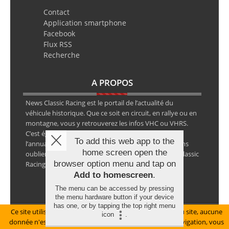
Contact
Application smartphone
Facebook
Flux RSS
Recherche
A PROPOS
News Classic Racing est le portail de l’actualité du
véhicule historique. Que ce soit en circuit, en rallye ou en
montagne, vous y retrouverez les infos VHC ou VHRS.
C’est également le calendrier des épreuves ainsi que
To add this web app to the
l’annuaire des spécialistes de la voiture ancienne, sans
home screen open the
oublier les petites annonces avec notre partenaire Classic
browser option menu and tap on
Racing Annonces.
Add to homescreen
.
The menu can be accessed by pressing
the menu hardware button if your device
has one, or by tapping the top right menu
Ce site utilise des cookies pour le bon fonctionnement du site, aucune
Mentions légales
icon
.
donnée n'est collectée à ce titre. En poursuivant votre navigation, vous
© Copyright 2026 NewsClassicRacing, tous droits réservés