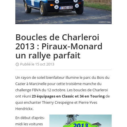
CALENDRIER
FOCUS
VIDEO
Boucles de Charleroi
ANNUAIRES
2013 : Piraux-Monard
PETITES ANNONCES
un rallye parfait
Publié le 15 oct 2013
Un rayon de soleil bienfaiteur illumine le parc du Bois du
Cazier à Marcinelle pour cette troisième manche du
challenge FBVA du 12 octobre. Les boucles de Charleroi
ont réuni
23 équipages en Classic et 34 en Touring
de
quoi enchanter Thierry Crespeigne et Pierre-Yves
Hendrickx.
En début d’après-
midi les voitures