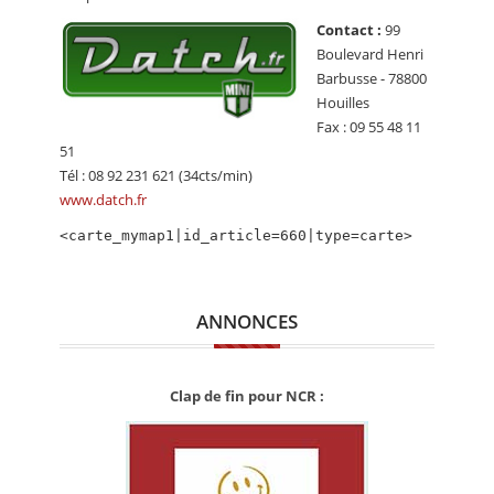
CALENDRIER
Contact :
99
Boulevard Henri
FOCUS
Barbusse - 78800
VIDEO
Houilles
Fax : 09 55 48 11
ANNUAIRES
51
Tél : 08 92 231 621 (34cts/min)
PETITES ANNONCES
www.datch.fr
<carte_mymap1|id_article=660|type=carte>
ANNONCES
Clap de fin pour NCR :