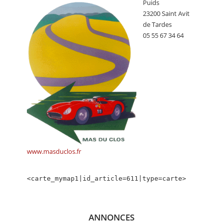
Puids
CALENDRIER
23200 Saint Avit
de Tardes
FOCUS
05 55 67 34 64
VIDEO
ANNUAIRES
PETITES ANNONCES
www.masduclos.fr
<carte_mymap1|id_article=611|type=carte>
ANNONCES