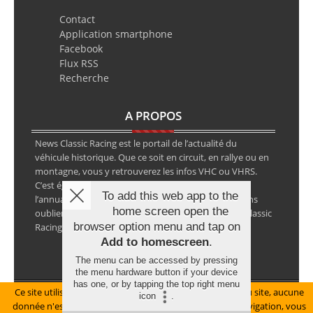
Contact
Application smartphone
Facebook
Flux RSS
Recherche
A PROPOS
News Classic Racing est le portail de l’actualité du
véhicule historique. Que ce soit en circuit, en rallye ou en
montagne, vous y retrouverez les infos VHC ou VHRS.
C’est également le calendrier des épreuves ainsi que
To add this web app to the
l’annuaire des spécialistes de la voiture ancienne, sans
home screen open the
oublier les petites annonces avec notre partenaire Classic
browser option menu and tap on
Racing Annonces.
Add to homescreen
.
The menu can be accessed by pressing
the menu hardware button if your device
has one, or by tapping the top right menu
Ce site utilise des cookies pour le bon fonctionnement du site, aucune
Mentions légales
icon
.
donnée n'est collectée à ce titre. En poursuivant votre navigation, vous