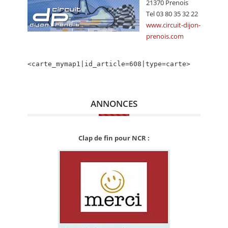
21370 Prenois
CALENDRIER
Tel 03 80 35 32 22
www.circuit-dijon-
FOCUS
prenois.com
VIDEO
<carte_mymap1|id_article=608|type=carte>
ANNUAIRES
PETITES ANNONCES
ANNONCES
Clap de fin pour NCR :