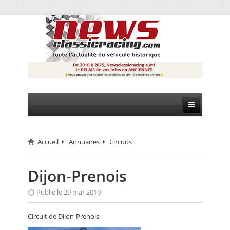
Accueil
Annuaires
Circuits
CIRCUIT
RALLYE
Dijon-Prenois
MONTAGNE
Publié le 29 mar 2010
EVÈNEMENTS
Circuit de Dijon-Prenois