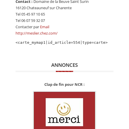
Contact :
Domaine de la Beuve Saint Surin
CALENDRIER
16120 Chateauneuf sur Charente
Tel 05 45 97 10 65
FOCUS
Tel 06 07 59 32 07
VIDEO
Contacter par
Email
http://meslier.chez.com/
ANNUAIRES
<carte_mymap1|id_article=554|type=carte>
PETITES ANNONCES
ANNONCES
Clap de fin pour NCR :