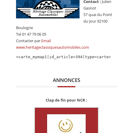
Contact :
Julien
CALENDRIER
Gasnot
57 quai du Point
FOCUS
du Jour 92100
VIDEO
Boulogne
Tel 01 47 79 06 05
ANNUAIRES
Contacter par
Email
www.heritageclassiquesautomobiles.com
PETITES ANNONCES
<carte_mymap1|id_article=394|type=carte>
ANNONCES
Clap de fin pour NCR :