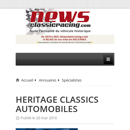
Accueil
Annuaires
Spécialistes
CIRCUIT
RALLYE
HERITAGE CLASSICS
AUTOMOBILES
MONTAGNE
Publié le 20 mar 2010
EVÈNEMENTS