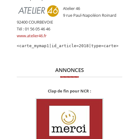
CALENDRIER
Atelier 46
9 rue Paul-Napoléon Roinard
FOCUS
92400 COURBEVOIE
VIDEO
Tél : 01 56 05 46 46
www.atelier46.fr
ANNUAIRES
<carte_mymap1|id_article=2018|type=carte>
PETITES ANNONCES
ANNONCES
Clap de fin pour NCR :