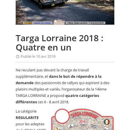
CALENDRIER
FOCUS
VIDEO
Targa Lorraine 2018 :
ANNUAIRES
Quatre en un
PETITES ANNONCES
Publié le 10 avr 2018
Ne reculant pas devant la charge de travail
supplémentaire, et
dans le but de répondre à la
demande
des passionnés de rallyes qui aspirent à des
plaisirs multiples et variés, l’organisateur de la 14ème
TARGA LORRAINE a proposé
quatre catégories
différentes
ces 6 - 8 avril 2018.
La catégorie
REGULARITE
pour les adeptes