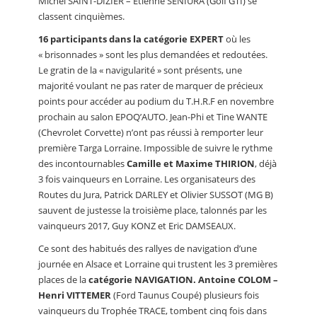
Michel SAINT-DIZIER – Etienne SENIURA (Golf GTI) se
classent cinquièmes.
16 participants dans la catégorie EXPERT
où les
« brisonnades » sont les plus demandées et redoutées.
Le gratin de la « navigularité » sont présents, une
majorité voulant ne pas rater de marquer de précieux
points pour accéder au podium du T.H.R.F en novembre
prochain au salon EPOQ’AUTO. Jean-Phi et Tine WANTE
(Chevrolet Corvette) n’ont pas réussi à remporter leur
première Targa Lorraine. Impossible de suivre le rythme
des incontournables
Camille et Maxime THIRION
, déjà
3 fois vainqueurs en Lorraine. Les organisateurs des
Routes du Jura, Patrick DARLEY et Olivier SUSSOT (MG B)
sauvent de justesse la troisième place, talonnés par les
vainqueurs 2017, Guy KONZ et Eric DAMSEAUX.
Ce sont des habitués des rallyes de navigation d’une
journée en Alsace et Lorraine qui trustent les 3 premières
places de la
catégorie NAVIGATION.
Antoine COLOM –
Henri VITTEMER
(Ford Taunus Coupé) plusieurs fois
vainqueurs du Trophée TRACE, tombent cinq fois dans