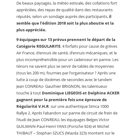
De beaux paysages, la météo estivale, des collations fort
appréciées, des repas de qualité dans des restaurants
réputés, selon un sondage auprès des participants,
il
semble que l’édition 2018 soit la plus aboutie et la
plus appréciée.
9 équipages sur 13 prévus prennent le départ de la
Catégorie REGULARITE
. 4 forfaits pour cause de grèves
Air France, d’ennuis de santé, d’ennuis mécaniques, et le
plus incompréhensible pour un cadenceur en panne. Les
ténors ne savent plus se servir de tables de moyennes
(tous les 200 m), fournies par l’organisateur ? Après une
lutte à coup de dixièmes de secondes avec le tandem
Jean CONREAU- Gauthier BRIGNON, les talentueux
touche à tout
Dominique LIEGEOIS et Delphine ACKER
gagnent pour la première fois une épreuve de
Régularité V.H.R
. sur une authentique Simca 1000
Rallye 2. Après l’abandon sur panne de circuit de frein de
l’Audi de Jean CONREAU, les équipages Belges Victor
GUILMAIN-Paul-Henri YANS (Porsche 924) et Michel
THIBAUT – Stephan SZUCS (Mazda 323) montent sur le