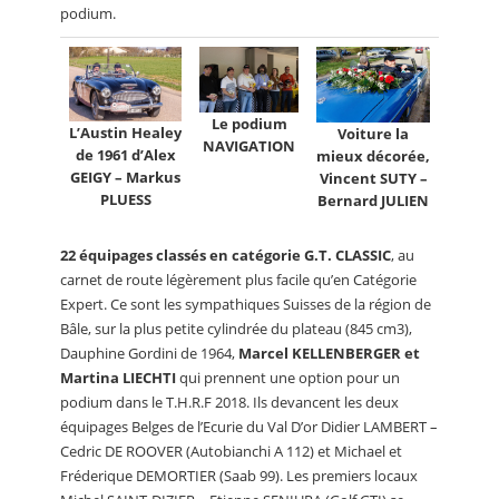
podium.
Le podium
L’Austin Healey
Voiture la
NAVIGATION
de 1961 d’Alex
mieux décorée,
GEIGY – Markus
Vincent SUTY –
PLUESS
Bernard JULIEN
22 équipages classés en catégorie G.T. CLASSIC
, au
carnet de route légèrement plus facile qu’en Catégorie
Expert. Ce sont les sympathiques Suisses de la région de
Bâle, sur la plus petite cylindrée du plateau (845 cm3),
Dauphine Gordini de 1964,
Marcel KELLENBERGER et
Martina LIECHTI
qui prennent une option pour un
podium dans le T.H.R.F 2018. Ils devancent les deux
équipages Belges de l’Ecurie du Val D’or Didier LAMBERT –
Cedric DE ROOVER (Autobianchi A 112) et Michael et
Fréderique DEMORTIER (Saab 99). Les premiers locaux