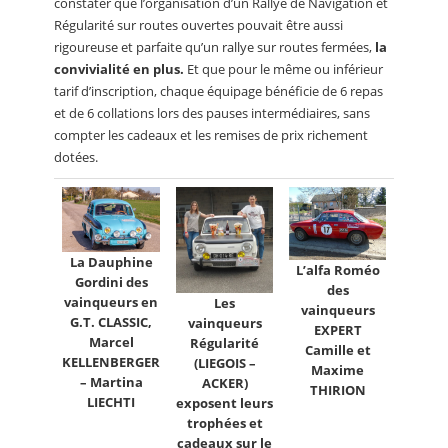
constater que l’organisation d’un Rallye de Navigation et
Régularité sur routes ouvertes pouvait être aussi
rigoureuse et parfaite qu’un rallye sur routes fermées,
la
convivialité en plus.
Et que pour le même ou inférieur
tarif d’inscription, chaque équipage bénéficie de 6 repas
et de 6 collations lors des pauses intermédiaires, sans
compter les cadeaux et les remises de prix richement
dotées.
La Dauphine
L’alfa Roméo
Gordini des
des
vainqueurs en
Les
vainqueurs
G.T. CLASSIC,
vainqueurs
EXPERT
Marcel
Régularité
Camille et
KELLENBERGER
(LIEGOIS –
Maxime
– Martina
ACKER)
THIRION
LIECHTI
exposent leurs
trophées et
cadeaux sur le