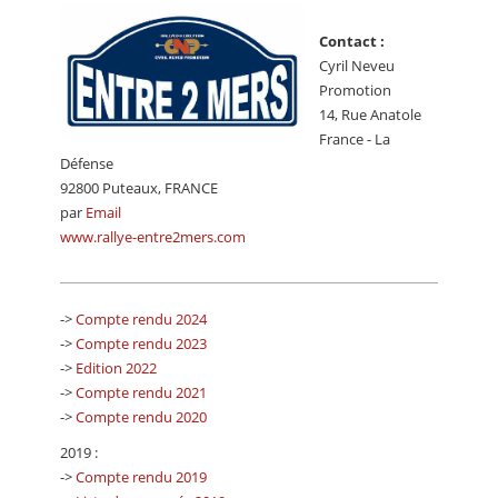
CALENDRIER
Contact :
FOCUS
Cyril Neveu
Promotion
VIDEO
14, Rue Anatole
France - La
ANNUAIRES
Défense
92800 Puteaux, FRANCE
PETITES ANNONCES
par
Email
www.rallye-entre2mers.com
->
Compte rendu 2024
->
Compte rendu 2023
->
Edition 2022
->
Compte rendu 2021
->
Compte rendu 2020
2019 :
->
Compte rendu 2019