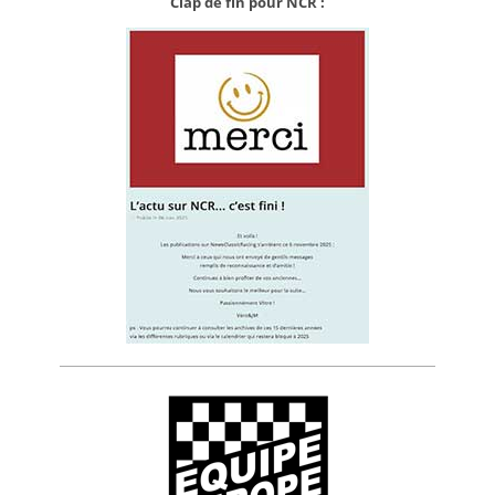
Clap de fin pour NCR :