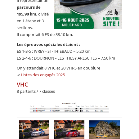
Il représentait un
parcours de
195,90 km
, divisé
en 1 étape et 3
sections.
Il comportait 6 ES de 38.10 km.
Les épreuves spéciales étaient :
ES 1-3-5 : IVREY - ST-THIEBAUD = 5.20 km
ES 2-4-6 : DOURNON - LES THESY ARESCHES = 7.50 km
On y attendait 8 VHC et 20 VHRS en doublure
->
Listes des engagés 2025
VHC
8 partants / 7 classés