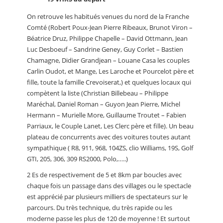
On retrouve les habitués venues du nord de la Franche
Comté (Robert Poux-Jean Pierre Ribeaux, Brunot Viron –
Béatrice Druz, Philippe Chapelle – David Ottmann, Jean
Luc Desboeuf – Sandrine Geney, Guy Corlet – Bastien
Chamagne, Didier Grandjean – Louane Casa les couples
Carlin Oudot, et Mange, Les Laroche et Pourcelot père et
fille, toute la famille Crevoiserat,) et quelques locaux qui
compètent la liste (Christian Billebeau – Philippe
Maréchal, Daniel Roman – Guyon Jean Pierre, Michel
Hermann – Murielle More, Guillaume Troutet – Fabien
Parriaux, le Couple Lanet, Les Clerc père et fille). Un beau
plateau de concurrents avec des voitures toutes autant
sympathique ( R8, 911, 968, 104ZS, clio Williams, 19S, Golf
GTI, 205, 306, 309 RS2000, Polo,…..)
2 Es de respectivement de 5 et 8km par boucles avec
chaque fois un passage dans des villages ou le spectacle
est apprécié par plusieurs milliers de spectateurs sur le
parcours. Du très technique, du très rapide ou les
moderne passe les plus de 120 de moyenne ! Et surtout