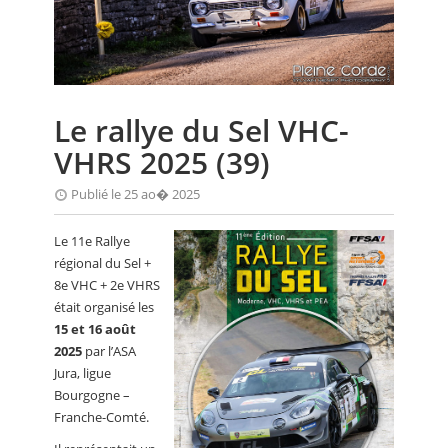
CALENDRIER
FOCUS
VIDEO
Le rallye du Sel VHC-
ANNUAIRES
VHRS 2025 (39)
PETITES ANNONCES
Publié le 25 ao� 2025
Le 11e Rallye
régional du Sel +
8e VHC + 2e VHRS
était organisé les
15 et 16 août
2025
par l’ASA
Jura, ligue
Bourgogne –
Franche-Comté.