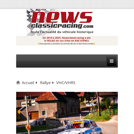
Accueil
Rallye
VHC/VHRS
CIRCUIT
RALLYE
MONTAGNE
EVÈNEMENTS