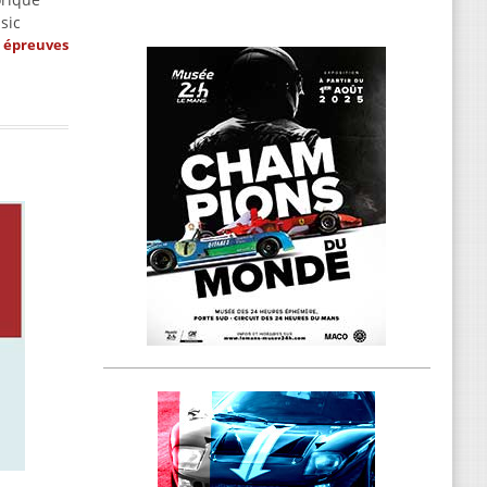
sic
s épreuves