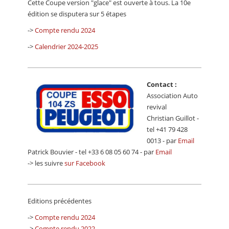
Cette Coupe version "glace" est ouverte à tous. La 10e
CALENDRIER
édition se disputera sur 5 étapes
FOCUS
->
Compte rendu 2024
->
Calendrier 2024-2025
VIDEO
ANNUAIRES
Contact :
PETITES ANNONCES
Association Auto
revival
Christian Guillot -
tel +41 79 428
0013 - par
Email
Patrick Bouvier - tel +33 6 08 05 60 74 - par
Email
-> les suivre
sur Facebook
Editions précédentes
->
Compte rendu 2024
->
Compte rendu 2022