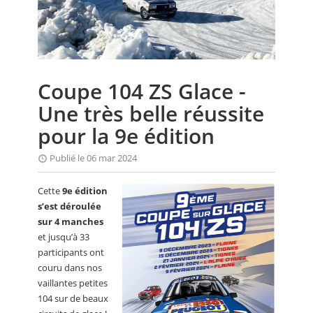
CALENDRIER
FOCUS
VIDEO
Coupe 104 ZS Glace -
ANNUAIRES
Une très belle réussite
PETITES ANNONCES
pour la 9e édition
Publié le 06 mar 2024
Cette
9e édition
s’est déroulée
sur 4 manches
et jusqu’à 33
participants ont
couru dans nos
vaillantes petites
104 sur de beaux