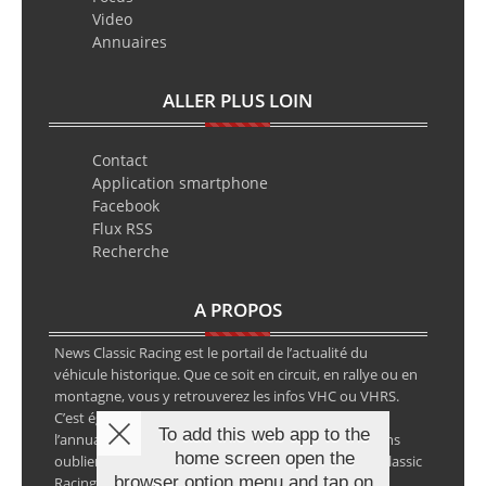
Video
Annuaires
ALLER PLUS LOIN
Contact
Application smartphone
Facebook
Flux RSS
Recherche
A PROPOS
News Classic Racing est le portail de l’actualité du
véhicule historique. Que ce soit en circuit, en rallye ou en
montagne, vous y retrouverez les infos VHC ou VHRS.
C’est également le calendrier des épreuves ainsi que
To add this web app to the
l’annuaire des spécialistes de la voiture ancienne, sans
home screen open the
oublier les petites annonces avec notre partenaire Classic
browser option menu and tap on
Racing Annonces.