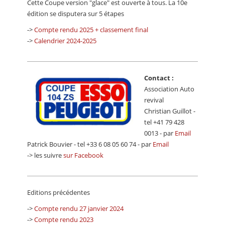
Cette Coupe version "glace" est ouverte à tous. La 10e
CALENDRIER
édition se disputera sur 5 étapes
FOCUS
->
Compte rendu 2025 + classement final
->
Calendrier 2024-2025
VIDEO
ANNUAIRES
Contact :
PETITES ANNONCES
Association Auto
revival
Christian Guillot -
tel +41 79 428
0013 - par
Email
Patrick Bouvier - tel +33 6 08 05 60 74 - par
Email
-> les suivre
sur Facebook
Editions précédentes
->
Compte rendu 27 janvier 2024
->
Compte rendu 2023