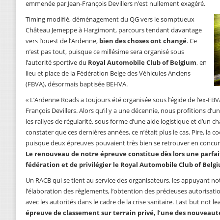
emmenée par Jean-François Devillers n’est nullement exagéré.
Timing modifié, déménagement du QG vers le somptueux
Château Jemeppe à Hargimont, parcours tendant davantage
vers l’ouest de l’Ardenne,
bien des choses ont changé
. Ce
n’est pas tout, puisque ce millésime sera organisé sous
l’autorité sportive du
Royal Automobile Club of Belgium
, en
lieu et place de la Fédération Belge des Véhicules Anciens
(FBVA), désormais baptisée BEHVA.
« L’Ardenne Roads a toujours été organisée sous l’égide de l’ex-FBV
François Devillers. Alors qu’il y a une décennie, nous profitions d’u
les rallyes de régularité, sous forme d’une aide logistique et d’un c
constater que ces dernières années, ce n’était plus le cas. Pire, la 
puisque deux épreuves pouvaient très bien se retrouver en concu
Le renouveau de notre épreuve constitue dès lors une parfa
fédération et de privilégier le Royal Automobile Club of Belg
Un RACB qui se tient au service des organisateurs, les appuyan
l’élaboration des règlements, l’obtention des précieuses autorisati
avec les autorités dans le cadre de la crise sanitaire. Last but not le
épreuve de classement sur terrain privé, l’une des nouveauté