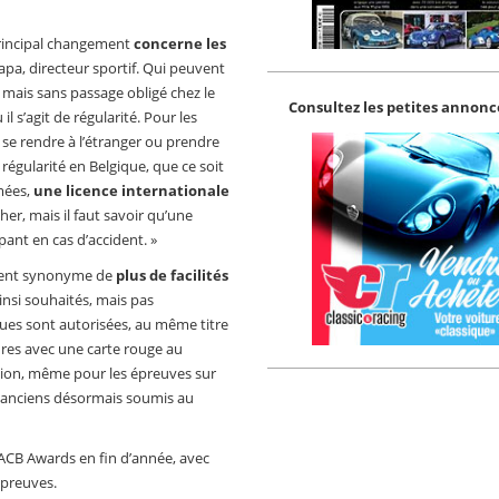
principal changement
concerne les
hapa, directeur sportif. Qui peuvent
, mais sans passage obligé chez le
Consultez les petites annonce
il s’agit de régularité. Pour les
se rendre à l’étranger ou prendre
régularité en Belgique, que ce soit
mées,
une licence internationale
cher, mais il faut savoir qu’une
pant en cas d’accident. »
ement synonyme de
plus de facilités
ainsi souhaités, mais pas
ques sont autorisées, au même titre
ures avec une carte rouge au
ition, même pour les épreuves sur
s anciens désormais soumis au
RACB Awards en fin d’année, avec
épreuves.