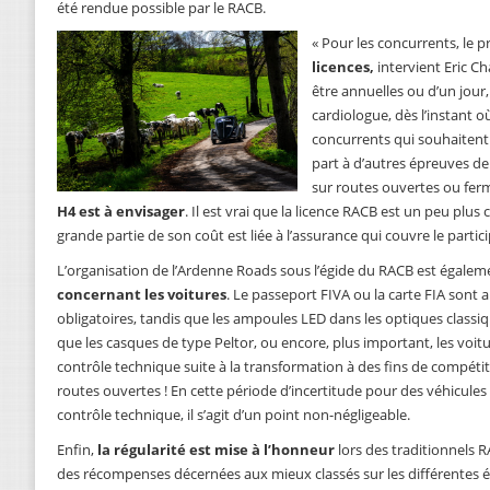
été rendue possible par le RACB.
« Pour les concurrents, le 
licences,
intervient Eric C
être annuelles ou d’un jour
cardiologue, dès l’instant où 
concurrents qui souhaitent 
part à d’autres épreuves de 
sur routes ouvertes ou fer
H4 est à envisager
. Il est vrai que la licence RACB est un peu plus 
grande partie de son coût est liée à l’assurance qui couvre le partici
L’organisation de l’Ardenne Roads sous l’égide du RACB est égal
concernant les voitures
. Le passeport FIVA ou la carte FIA sont 
obligatoires, tandis que les ampoules LED dans les optiques classi
que les casques de type Peltor, ou encore, plus important, les voit
contrôle technique suite à la transformation à des fins de compét
routes ouvertes ! En cette période d’incertitude pour des véhicule
contrôle technique, il s’agit d’un point non-négligeable.
Enfin,
la régularité est mise à l’honneur
lors des traditionnels 
des récompenses décernées aux mieux classés sur les différentes 