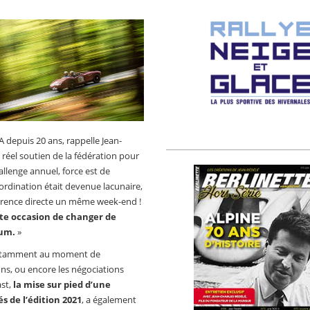
A depuis 20 ans, rappelle Jean-
n réel soutien de la fédération pour
hallenge annuel, force est de
coordination était devenue lacunaire,
rrence directe un même week-end !
ite occasion de changer de
ium.
»
t notamment au moment de
ons, ou encore les négociations
ast,
la mise sur pied d’une
s de l’édition 2021
, a également