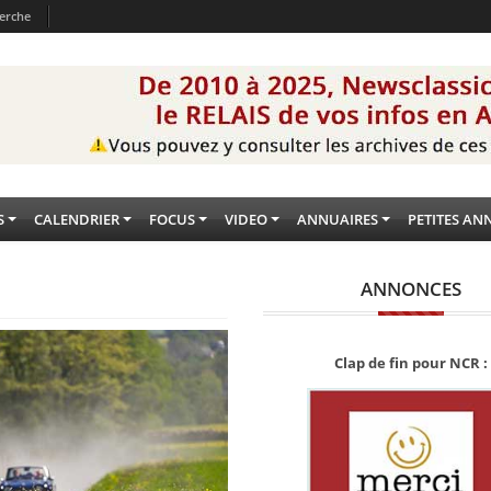
erche
S
CALENDRIER
FOCUS
VIDEO
ANNUAIRES
PETITES AN
ANNONCES
Clap de fin pour NCR :