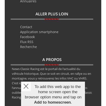
Annuaires
ALLER PLUS LOIN
Contact
Application smartphone
Facebook
Flux RSS
Recherche
A PROPOS
News Classic Racing est le portail de l’actualité du
véhicule historique. Que ce soit en circuit, en rallye ou en
montagne, vous y retrouverez les infos VHC ou VHRS.
C’est également le calendrier des épreuves ainsi que
To add this web app to the
l’annuaire des spécialistes de la voiture ancienne, sans
home screen open the
oublier les petites annonces avec notre partenaire Classic
browser option menu and tap on
Racing Annonces.
Add to homescreen
.