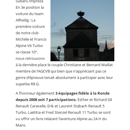
Subaru Impreza
En 3e position la
voiture du team
Allheilig ; La
première voiture
de notre club
Michèle et Francis
Alpine V6 Turbo
se classe 10°,
nous retrouvons
à la dernière place le couple Christiane et Bernard Maillat
membre de l’AGCVB qui bien que n’appréciant pas ce
genre d’épreuve tenait absolument à participer avec leur
superbe R8 G.
A l’honneur également
3 équipages fidèle à la Ronde
depuis 2008 soit 7 participations.
Esther et Richard Gil
Renault Caravelle, Erik et Laurent Stabach Renault 5
Turbo, Laëtitia et Fred Stenzel Renault 11 Turbo se sont
vu offrir un livre relatant l’aventure Alpine au 24 H du
Mans.