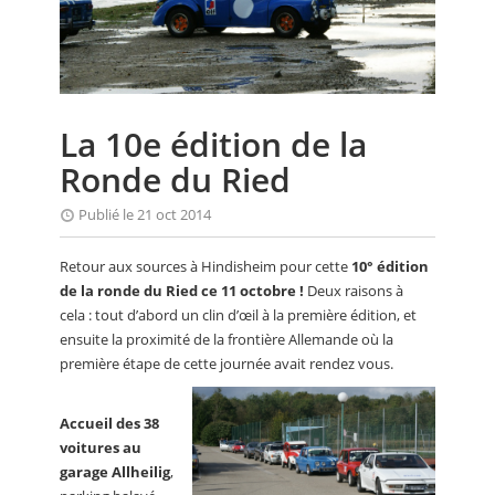
CALENDRIER
FOCUS
VIDEO
La 10e édition de la
ANNUAIRES
Ronde du Ried
PETITES ANNONCES
Publié le 21 oct 2014
Retour aux sources à Hindisheim pour cette
10° édition
de la ronde du Ried ce 11 octobre !
Deux raisons à
cela : tout d’abord un clin d’œil à la première édition, et
ensuite la proximité de la frontière Allemande où la
première étape de cette journée avait rendez vous.
Accueil des 38
voitures au
garage Allheilig
,