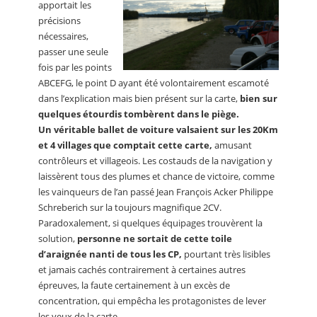
apportait les
précisions
nécessaires,
passer une seule
fois par les points
ABCEFG, le point D ayant été volontairement escamoté
dans l’explication mais bien présent sur la carte,
bien sur
quelques étourdis tombèrent dans le piège.
Un véritable ballet de voiture valsaient sur les 20Km
et 4 villages que comptait cette carte,
amusant
contrôleurs et villageois. Les costauds de la navigation y
laissèrent tous des plumes et chance de victoire, comme
les vainqueurs de l’an passé Jean François Acker Philippe
Schreberich sur la toujours magnifique 2CV.
Paradoxalement, si quelques équipages trouvèrent la
solution,
personne ne sortait de cette toile
d’araignée nanti de tous les CP,
pourtant très lisibles
et jamais cachés contrairement à certaines autres
épreuves, la faute certainement à un excès de
concentration, qui empêcha les protagonistes de lever
les yeux de la carte.