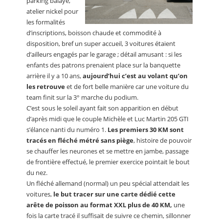
parking balayé,
atelier nickel pour
les formalités
d’inscriptions, boisson chaude et commodité à
disposition, bref un super accueil, 3 voitures étaient
d’ailleurs engagés par le garage ; détail amusant : si les
enfants des patrons prenaient place sur la banquette
arrière il y a 10 ans,
aujourd’hui c’est au volant qu’on
les retrouve
et de fort belle manière car une voiture du
team finit sur la 3° marche du podium.
C’est sous le soleil ayant fait son apparition en début
d’après midi que le couple Michèle et Luc Martin 205 GTI
s’élance nanti du numéro 1.
Les premiers 30 KM sont
tracés en fléché métré sans piège
, histoire de pouvoir
se chauffer les neurones et se mettre en jambe, passage
de frontière effectué, le premier exercice pointait le bout
du nez.
Un fléché allemand (normal) un peu spécial attendait les
voitures,
le but tracer sur une carte dédié cette
arête de poisson au format XXL plus de 40 KM,
une
fois la carte tracé il suffisait de suivre ce chemin, sillonner