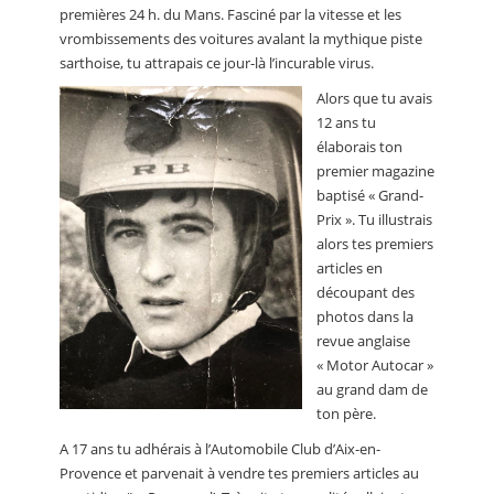
premières 24 h. du Mans. Fasciné par la vitesse et les
vrombissements des voitures avalant la mythique piste
sarthoise, tu attrapais ce jour-là l’incurable virus.
Alors que tu avais
12 ans tu
élaborais ton
premier magazine
baptisé « Grand-
Prix ». Tu illustrais
alors tes premiers
articles en
découpant des
photos dans la
revue anglaise
« Motor Autocar »
au grand dam de
ton père.
A 17 ans tu adhérais à l’Automobile Club d’Aix-en-
Provence et parvenait à vendre tes premiers articles au