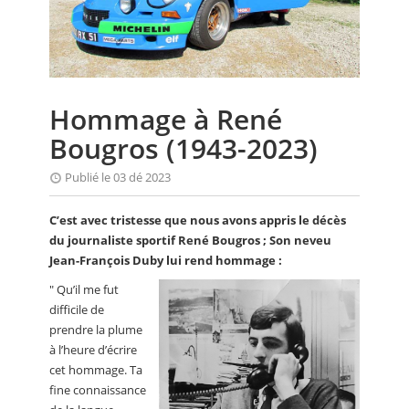
CALENDRIER
FOCUS
VIDEO
Hommage à René
ANNUAIRES
Bougros (1943-2023)
PETITES ANNONCES
Publié le 03 dé 2023
C’est avec tristesse que nous avons appris le décès
du journaliste sportif René Bougros ; Son neveu
Jean-François Duby lui rend hommage :
" Qu’il me fut
difficile de
prendre la plume
à l’heure d’écrire
cet hommage. Ta
fine connaissance