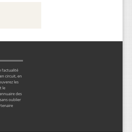
 l’actualité
en circuit, en
ouverez les
 le
’annuaire des
 sans oublier
rtenaire