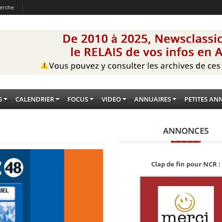
erche
S
CALENDRIER
FOCUS
VIDEO
ANNUAIRES
PETITES AN
ANNONCES
Clap de fin pour NCR :