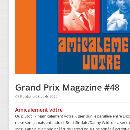
Grand Prix Magazine #48
Publié le 08 ao� 2025
Amicalement vôtre
Ou plutôt « (in)amicalement vôtre ». Bien sûr, le parallèle entre Enz
ne se sont jamais entendu et Brett Sinclair /Danny Wild, de la série
1956, Fangio avait rejoint l’écurie Ferrari pour une année électrique. 